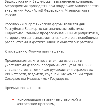
Башкортостан и Башкирская выставочная компания.
НЕФТЕХИМИЯ
Мероприятия проводятся при поддержке Министерства
РОЗНИЧНАЯ ТОРГОВЛЯ
НОВОСТИ ТЕХНОЛОГИЙ
МЕРОПРИЯТИЯ
энергетики Российской Федерации, Минпромторга
НЕФТЬ
России.
ТРАНСПОРТ
IT
НОВОСТИ МЕРОПРИЯТИЙ
СПОРТ
ОПК
Российский энергетический форум является для
Республики Башкортостан значимым событием,
УСЛУГИ
МЕДИА
ВЫЕЗДНАЯ РЕДАКЦИЯ
НОВОСТИ СПОРТА
ОБЩЕСТВО
широкомасштабным профессиональным мероприятием,
ЭНЕРГЕТИКА
которое ежегодно знакомит специалистов с новейшими
ТЕЛЕКОММУНИКАЦИИ
БИЗНЕС-БРАНЧИ
ФУТБОЛ
НОВОСТИ ОБЩЕСТВА
ФОТОГАЛЕРЕЯ
разработками и достижениями в области энергетики.
К посещению Форума приглашены:
ONLINE-КОНФЕРЕНЦИИ
ХОККЕЙ
ВЛАСТЬ
СЮЖЕТЫ
Предполагается, что посетителями выставок и
ОТКРЫТАЯ ЛЕКЦИЯ
БАСКЕТБОЛ
ИНФРАСТРУКТУРА
СПРАВОЧНИК
участниками деловой программы станут БОЛЕЕ 5000
специалистов, в том числе руководители отраслевых
министерств, ведомств, крупнейших компаний стран
ВОЛЕЙБОЛ
ИСТОРИЯ
СПИСОК ПЕРСОН
ПОЛНАЯ ВЕРСИЯ
Содружества Независимых Государств.
КИБЕРСПОРТ
КУЛЬТУРА
СПИСОК КОМПАНИЙ
Преимущества проекта:
ФИГУРНОЕ КАТАНИЕ
МЕДИЦИНА
-консолидация тематик выставочной и
конгрессной программ;