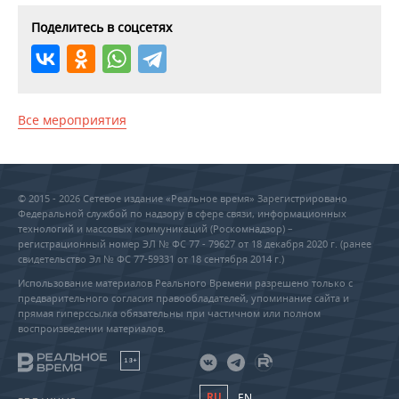
Поделитесь в соцсетях
Все мероприятия
© 2015 - 2026 Сетевое издание «Реальное время» Зарегистрировано
Федеральной службой по надзору в сфере связи, информационных
технологий и массовых коммуникаций (Роскомнадзор) –
регистрационный номер ЭЛ № ФС 77 - 79627 от 18 декабря 2020 г. (ранее
свидетельство Эл № ФС 77-59331 от 18 сентября 2014 г.)
Использование материалов Реального Времени разрешено только с
предварительного согласия правообладателей, упоминание сайта и
прямая гиперссылка обязательны при частичном или полном
воспроизведении материалов.
18+
RU
EN