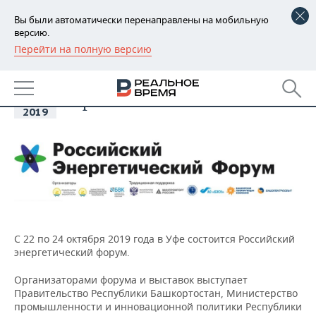
Вы были автоматически перенаправлены на мобильную
версию.
Перейти на полную версию
РЕГИОНЫ
22
ЕЖЕГОДНЫЙ РОССИЙСКИЙ
БАШКОРТОСТАН
ЭНЕРГЕТИЧЕСКИЙ ФОРУМ,
НОВОСТИ
окт
Уфа
2019
ТАТАРСТАН
АНАЛИТИКА
УДМУРТИЯ
НОВОСТИ АНАЛИТИКИ
ЭКОНОМИКА
ДЕКЛАРАЦИИ О ДОХОДАХ
НОВОСТИ ЭКОНОМИКИ
ПРОМЫШЛЕННОСТЬ
КОРОЛИ ГОСЗАКАЗА ПФО
ФИНАНСЫ
НОВОСТИ
НЕДВИЖИМОСТЬ
ПРОМЫШЛЕННОСТИ
С 22 по 24 октября 2019 года в Уфе состоится Российский
ВУЗЫ ТАТАРСТАНА
БАНКИ
НОВОСТИ НЕДВИЖИМОСТИ
АВТО
энергетический форум.
АГРОПРОМ
КОМУ ПРИНАДЛЕЖАТ
БЮДЖЕТ
НОВОСТИ АВТО
БИЗНЕС
Организаторами форума и выставок выступает
ТОРГОВЫЕ ЦЕНТРЫ
МАШИНОСТРОЕНИЕ
Правительство Республики Башкортостан, Министерство
ТАТАРСТАНА
промышленности и инновационной политики Республики
ИНВЕСТИЦИИ
НОВОСТИ БИЗНЕСА
ТЕХНОЛОГИИ