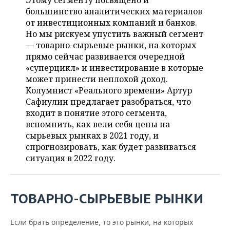
Этому сегменту посвящено и
НЕФТЕХИМИЯ
большинство аналитических материалов
РОЗНИЧНАЯ ТОРГОВЛЯ
НОВОСТИ ТЕХНОЛОГИЙ
МЕРОПРИЯТИЯ
от инвестиционных компаний и банков.
НЕФТЬ
Но мы рискуем упустить важный сегмент
ТРАНСПОРТ
IT
НОВОСТИ МЕРОПРИЯТИЙ
СПОРТ
— товарно-сырьевые рынки, на которых
ОПК
прямо сейчас развивается очередной
УСЛУГИ
МЕДИА
ВЫЕЗДНАЯ РЕДАКЦИЯ
НОВОСТИ СПОРТА
ОБЩЕСТВО
«суперцикл» и инвестирование в которые
ЭНЕРГЕТИКА
может принести неплохой доход.
ТЕЛЕКОММУНИКАЦИИ
БИЗНЕС-БРАНЧИ
ФУТБОЛ
НОВОСТИ ОБЩЕСТВА
Колумнист «Реального времени» Артур
ФОТОГАЛЕРЕЯ
Сафиулин предлагает разобраться, что
входит в понятие этого сегмента,
ONLINE-КОНФЕРЕНЦИИ
ХОККЕЙ
ВЛАСТЬ
СЮЖЕТЫ
вспомнить, как вели себя цены на
сырьевых рынках в 2021 году, и
ОТКРЫТАЯ ЛЕКЦИЯ
БАСКЕТБОЛ
ИНФРАСТРУКТУРА
СПРАВОЧНИК
спрогнозировать, как будет развиваться
ситуация в 2022 году.
ВОЛЕЙБОЛ
ИСТОРИЯ
СПИСОК ПЕРСОН
ПОЛНАЯ ВЕРСИЯ
КИБЕРСПОРТ
КУЛЬТУРА
СПИСОК КОМПАНИЙ
ТОВАРНО-СЫРЬЕВЫЕ РЫНКИ
ФИГУРНОЕ КАТАНИЕ
МЕДИЦИНА
Если брать определение, то это рынки, на которых