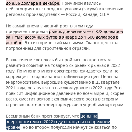
до 8,56 доллара в декабре.
Причиной явились
неблагоприятные погодные условия (засуха) в ключевых
регионах-производителях — России, Канаде, США.
Но самый впечатляющий рост в этом году
продемонстрировал
рынок древесины — с 878 долларов
за 1 тыс. досочных футов в январе до 1 600 долларов в
декабре
. Это исторический максимум. Скачок цен стал
потрясением для строительной отрасли.
В заключение хотелось бы пройтись по прогнозам
развития событий на товарно-сырьевых рынках в 2022
году. По мнению многих экспертов, ожидается если не
коррекция, то однозначно стабилизация цен. Цены на
энергоносители, выросшие существенно в III квартале
2021 года, останутся на высоком уровне в 2022 году. Это
повысит инфляционное давление во всем мире и, скорее
всего, сместит вектор экономического роста в сторону
стран-экспортеров энергоресурсов в ущерб импортерам.
Всемирный банк прогнозирует, что
цены на
энергоносители в 2022 году останутся на прежнем
уровне
, но во втором полугодии начнут снижаться по