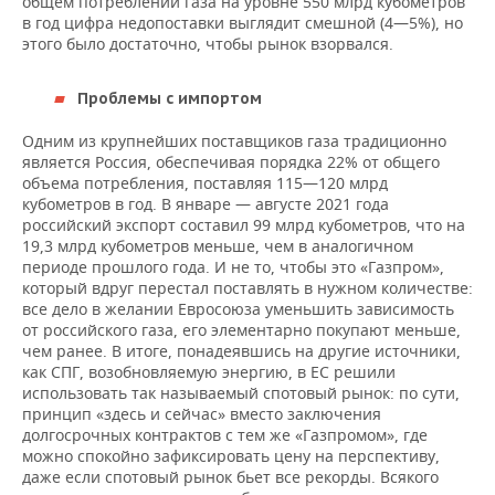
общем потреблении газа на уровне 550 млрд кубометров
в год цифра недопоставки выглядит смешной (4—5%), но
этого было достаточно, чтобы рынок взорвался.
Проблемы с импортом
Одним из крупнейших поставщиков газа традиционно
является Россия, обеспечивая порядка 22% от общего
объема потребления, поставляя 115—120 млрд
кубометров в год. В январе — августе 2021 года
российский экспорт составил 99 млрд кубометров, что на
19,3 млрд кубометров меньше, чем в аналогичном
периоде прошлого года. И не то, чтобы это «Газпром»,
который вдруг перестал поставлять в нужном количестве:
все дело в желании Евросоюза уменьшить зависимость
от российского газа, его элементарно покупают меньше,
чем ранее. В итоге, понадеявшись на другие источники,
как СПГ, возобновляемую энергию, в ЕС решили
использовать так называемый спотовый рынок: по сути,
принцип «здесь и сейчас» вместо заключения
долгосрочных контрактов с тем же «Газпромом», где
можно спокойно зафиксировать цену на перспективу,
даже если спотовый рынок бьет все рекорды. Всякого