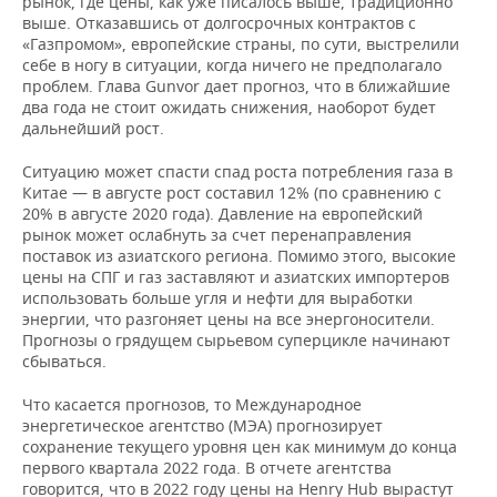
рынок, где цены, как уже писалось выше, традиционно
выше. Отказавшись от долгосрочных контрактов с
«Газпромом», европейские страны, по сути, выстрелили
себе в ногу в ситуации, когда ничего не предполагало
проблем. Глава Gunvor дает прогноз, что в ближайшие
два года не стоит ожидать снижения, наоборот будет
дальнейший рост.
Ситуацию может спасти спад роста потребления газа в
Китае — в августе рост составил 12% (по сравнению с
20% в августе 2020 года). Давление на европейский
рынок может ослабнуть за счет перенаправления
поставок из азиатского региона. Помимо этого, высокие
цены на СПГ и газ заставляют и азиатских импортеров
использовать больше угля и нефти для выработки
энергии, что разгоняет цены на все энергоносители.
Прогнозы о грядущем сырьевом суперцикле начинают
сбываться.
Что касается прогнозов, то Международное
энергетическое агентство (МЭА) прогнозирует
сохранение текущего уровня цен как минимум до конца
первого квартала 2022 года. В отчете агентства
говорится, что в 2022 году цены на Henry Hub вырастут