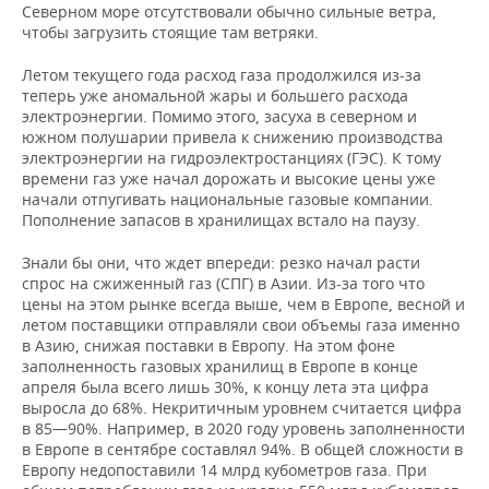
Северном море отсутствовали обычно сильные ветра,
чтобы загрузить стоящие там ветряки.
Летом текущего года расход газа продолжился из-за
теперь уже аномальной жары и большего расхода
электроэнергии. Помимо этого, засуха в северном и
южном полушарии привела к снижению производства
электроэнергии на гидроэлектростанциях (ГЭС). К тому
времени газ уже начал дорожать и высокие цены уже
начали отпугивать национальные газовые компании.
Пополнение запасов в хранилищах встало на паузу.
Знали бы они, что ждет впереди: резко начал расти
спрос на сжиженный газ (СПГ) в Азии. Из-за того что
цены на этом рынке всегда выше, чем в Европе, весной и
летом поставщики отправляли свои объемы газа именно
в Азию, снижая поставки в Европу. На этом фоне
заполненность газовых хранилищ в Европе в конце
апреля была всего лишь 30%, к концу лета эта цифра
выросла до 68%. Некритичным уровнем считается цифра
в 85—90%. Например, в 2020 году уровень заполненности
в Европе в сентябре составлял 94%. В общей сложности в
Европу недопоставили 14 млрд кубометров газа. При