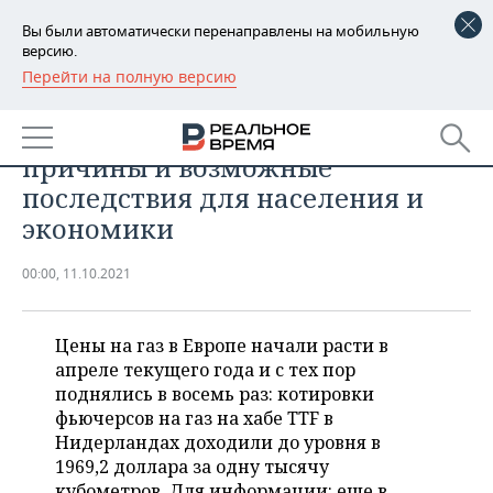
Вы были автоматически перенаправлены на мобильную
версию.
Перейти на полную версию
РЕГИОНЫ
ПРОМЫШЛЕННОСТЬ
Газовый кризис в Европе:
БАШКОРТОСТАН
НОВОСТИ
причины и возможные
ТАТАРСТАН
АНАЛИТИКА
последствия для населения и
экономики
УДМУРТИЯ
НОВОСТИ АНАЛИТИКИ
ЭКОНОМИКА
00:00, 11.10.2021
ДЕКЛАРАЦИИ О ДОХОДАХ
НОВОСТИ ЭКОНОМИКИ
ПРОМЫШЛЕННОСТЬ
КОРОЛИ ГОСЗАКАЗА ПФО
ФИНАНСЫ
НОВОСТИ
НЕДВИЖИМОСТЬ
Цены на газ в Европе начали расти в
ПРОМЫШЛЕННОСТИ
апреле текущего года и с тех пор
ВУЗЫ ТАТАРСТАНА
БАНКИ
НОВОСТИ НЕДВИЖИМОСТИ
АВТО
поднялись в восемь раз: котировки
АГРОПРОМ
фьючерсов на газ на хабе TTF в
КОМУ ПРИНАДЛЕЖАТ
БЮДЖЕТ
НОВОСТИ АВТО
БИЗНЕС
Нидерландах доходили до уровня в
ТОРГОВЫЕ ЦЕНТРЫ
МАШИНОСТРОЕНИЕ
ТАТАРСТАНА
1969,2 доллара за одну тысячу
ИНВЕСТИЦИИ
НОВОСТИ БИЗНЕСА
ТЕХНОЛОГИИ
кубометров. Для информации: еще в