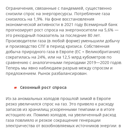
ВОДНЫЕ ВИДЫ СПОРТА
ОБРАЗОВАНИЕ
Ограничения, связанные с пандемией, существенно
снизили спрос на энергоресурсы. Потребление газа
ХОККЕЙ С МЯЧОМ
ПРОИСШЕСТВИЯ
снизилось на 1,9%. На фоне восстановления
экономической активности в 2021 году Всемирный банк
прогнозирует рост спроса на энергоносители на 5,6% —
это рекордный показатель за последние 80 лет.
Производители газа (в любой форме) уменьшили добычу
и производство СПГ в период кризиса. Собственная
добыча природного газа в Европе (ЕС + Великобритания)
сократилась на 24%, или на 12,5 млрд кубометров по
сравнению с аналогичными периодами 2019—2020 годов.
Теперь мы явно наблюдаем разрыв между спросом и
предложением. Рынок разбалансирован.
Сезонный рост спроса
Из-за аномальных холодов прошлой зимой в Европе
резко увеличился спрос на газ. Это привело к расходу
запасов из хранилищ ускоренными темпами и в итоге
истощило их. Помимо холодов, на увеличенный расход
газа повлияло и резкое сокращение генерации
электричества от возобновляемых источников энергии: в