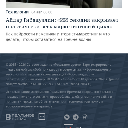
Технологии
04 авг, 00:00
Айдар Гибадуллин: «ИИ сегодня закрывает
практически весь маркетинговый цикл»
Как нейросети изменили интернет-маркетинг и что
делать, чтобы оставаться на гребне волны
© 2015 - 2026 Сетевое издание «Реальное время» Зарегистрировано
Федеральной службой по надзору в сфере связи, информационных
технологий и массовых коммуникаций (Роскомнадзор) –
регистрационный номер ЭЛ № ФС 77 - 79627 от 18 декабря 2020 г. (ранее
свидетельство Эл № ФС 77-59331 от 18 сентября 2014 г.)
Использование материалов Реального Времени разрешено только с
предварительного согласия правообладателей, упоминание сайта и
прямая гиперссылка обязательны при частичном или полном
воспроизведении материалов.
18+