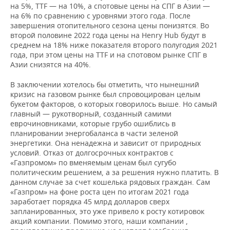
на 5%, TTF — на 10%, а спотовые цены на СПГ в Азии —
на 6% по сравнению с уровнями этого года. После
завершения отопительного сезона цены понизятся. Во
второй половине 2022 года цены на Henry Hub будут в
среднем на 18% ниже показателя второго полугодия 2021
года, при этом цены на TTF и на спотовом рынке СПГ в
Азии снизятся на 40%.
В заключении хотелось бы отметить, что нынешний
кризис на газовом рынке был спровоцирован целым
букетом факторов, о которых говорилось выше. Но самый
главный — рукотворный, созданный самими
еврочиновниками, которые грубо ошиблись в
планировании энергобаланса в части зеленой
энергетики. Она ненадежна и зависит от природных
условий. Отказ от долгосрочных контрактов с
«Газпромом» по вменяемым ценам был сугубо
политическим решением, а за решения нужно платить. В
данном случае за счет кошелька рядовых граждан. Сам
«Газпром» на фоне роста цен по итогам 2021 года
заработает порядка 45 млрд долларов сверх
запланированных, это уже привело к росту котировок
акций компании. Помимо этого, наши компании ,