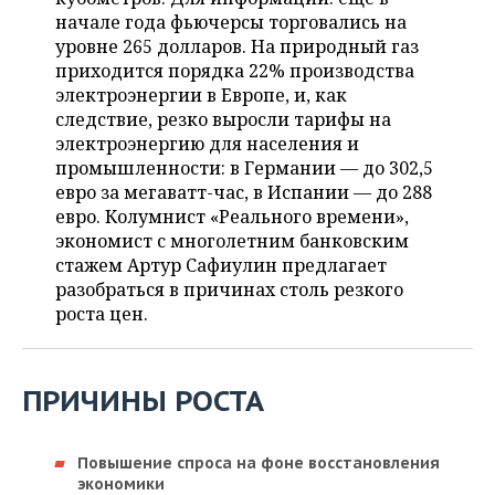
НЕФТЕХИМИЯ
начале года фьючерсы торговались на
РОЗНИЧНАЯ ТОРГОВЛЯ
НОВОСТИ ТЕХНОЛОГИЙ
МЕРОПРИЯТИЯ
уровне 265 долларов. На природный газ
НЕФТЬ
приходится порядка 22% производства
ТРАНСПОРТ
IT
НОВОСТИ МЕРОПРИЯТИЙ
СПОРТ
электроэнергии в Европе, и, как
ОПК
следствие, резко выросли тарифы на
УСЛУГИ
МЕДИА
ВЫЕЗДНАЯ РЕДАКЦИЯ
НОВОСТИ СПОРТА
электроэнергию для населения и
ОБЩЕСТВО
ЭНЕРГЕТИКА
промышленности: в Германии — до 302,5
евро за мегаватт-час, в Испании — до 288
ТЕЛЕКОММУНИКАЦИИ
БИЗНЕС-БРАНЧИ
ФУТБОЛ
НОВОСТИ ОБЩЕСТВА
ФОТОГАЛЕРЕЯ
евро. Колумнист «Реального времени»,
экономист с многолетним банковским
ONLINE-КОНФЕРЕНЦИИ
ХОККЕЙ
ВЛАСТЬ
СЮЖЕТЫ
стажем Артур Сафиулин предлагает
разобраться в причинах столь резкого
ОТКРЫТАЯ ЛЕКЦИЯ
БАСКЕТБОЛ
ИНФРАСТРУКТУРА
СПРАВОЧНИК
роста цен.
ВОЛЕЙБОЛ
ИСТОРИЯ
СПИСОК ПЕРСОН
ПОЛНАЯ ВЕРСИЯ
ПРИЧИНЫ РОСТА
КИБЕРСПОРТ
КУЛЬТУРА
СПИСОК КОМПАНИЙ
ФИГУРНОЕ КАТАНИЕ
МЕДИЦИНА
Повышение спроса на фоне восстановления
экономики