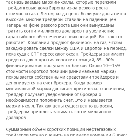
так называемые маржин-коллы, которые пережили
трейдинговые дома Европы из-за резкого роста
стоимости газа. Летом, когда цены были уже достаточно
высокие, многие трейдеры ставили на падение цен.
Теперь на фоне резкого роста цен они вынуждены
тратить сотни миллионов долларов на увеличение
гарантийного обеспечения своих позиций. Вот как это
работает. Компании продают фьючерсы на газ, чтобы
захеджировать сделки между США и Европой на период,
пока суда с СПГ пересекают океан. Трейдеры занимают
средства для открытия коротких позиций, 85—90%
финансирования поступает от банков. Около 10—15%
стоимости короткой позиции (минимальная маржа)
покрывается собственными средствами трейдеров и
депонируется на счет брокера. Когда размер
минимальной маржи достигает критического значения,
трейдер получает уведомление от брокера о
необходимости пополнить счет. Это и называется
маржин-колл. Так как цены существенно выросли,
трейдерам пришлось занимать сотни миллионов
долларов.
Суммарный объем коротких позиций нефтегазовых
трейдеров можно оценить на примере компании Gunvor,