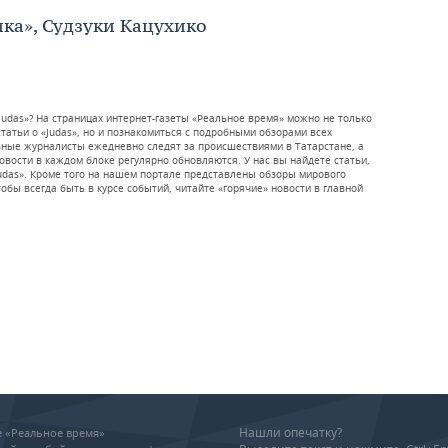
ка», Судзуки Кацухико
Judas»? На страницах интернет-газеты «Реальное время» можно не только
атьи о «Judas», но и познакомиться с подробными обзорами всех
ьные журналисты ежедневно следят за происшествиями в Татарстане, а
новости в каждом блоке регулярно обновляются. У нас вы найдете статьи,
Judas». Кроме того на нашем портале представлены обзоры мирового
обы всегда быть в курсе событий, читайте «горячие» новости в главной
Нашли опечатку?
ие «Реальное время»