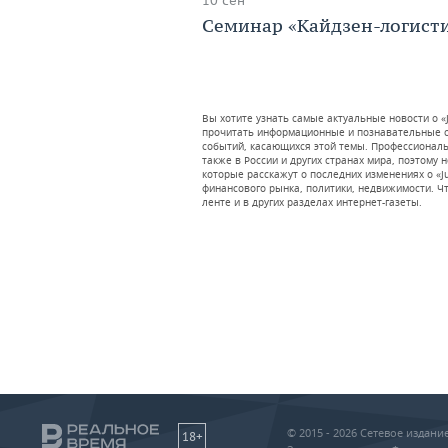
10 сен
Семинар «Кайдзен-логисти
Вы хотите узнать самые актуальные новости о «
прочитать информационные и познавательные ст
событий, касающихся этой темы. Профессионал
также в России и других странах мира, поэтому 
которые расскажут о последних изменениях о «
финансового рынка, политики, недвижимости. Чт
ленте и в других разделах интернет-газеты.
© 2015 - 2026 Сетевое издан
18+