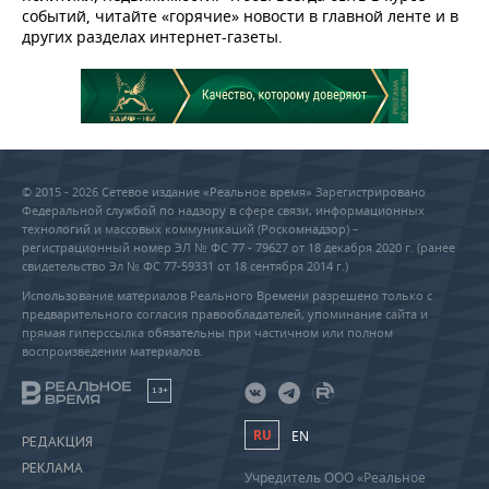
событий, читайте «горячие» новости в главной ленте и в
других разделах интернет-газеты.
© 2015 - 2026 Сетевое издание «Реальное время» Зарегистрировано
Федеральной службой по надзору в сфере связи, информационных
технологий и массовых коммуникаций (Роскомнадзор) –
регистрационный номер ЭЛ № ФС 77 - 79627 от 18 декабря 2020 г. (ранее
свидетельство Эл № ФС 77-59331 от 18 сентября 2014 г.)
Использование материалов Реального Времени разрешено только с
предварительного согласия правообладателей, упоминание сайта и
прямая гиперссылка обязательны при частичном или полном
воспроизведении материалов.
18+
RU
EN
РЕДАКЦИЯ
РЕКЛАМА
Учредитель ООО «Реальное