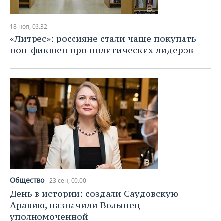
НЕФТЕХИМИЯ
РОЗНИЧНАЯ ТОРГОВЛЯ
НОВОСТИ ТЕХНОЛОГИЙ
МЕРОПРИЯТИЯ
НЕФТЬ
18 ноя, 03:32
«Литрес»: россияне стали чаще покупать
ТРАНСПОРТ
IT
НОВОСТИ МЕРОПРИЯТИЙ
СПОРТ
ОПК
нон-фикшен про политических лидеров
УСЛУГИ
МЕДИА
ВЫЕЗДНАЯ РЕДАКЦИЯ
НОВОСТИ СПОРТА
ОБЩЕСТВО
ЭНЕРГЕТИКА
ТЕЛЕКОММУНИКАЦИИ
БИЗНЕС-БРАНЧИ
ФУТБОЛ
НОВОСТИ ОБЩЕСТВА
ФОТОГАЛЕРЕЯ
ONLINE-КОНФЕРЕНЦИИ
ХОККЕЙ
ВЛАСТЬ
СЮЖЕТЫ
ОТКРЫТАЯ ЛЕКЦИЯ
БАСКЕТБОЛ
ИНФРАСТРУКТУРА
СПРАВОЧНИК
ВОЛЕЙБОЛ
ИСТОРИЯ
СПИСОК ПЕРСОН
ПОЛНАЯ ВЕРСИЯ
КИБЕРСПОРТ
КУЛЬТУРА
СПИСОК КОМПАНИЙ
Общество
23 сен, 00:00
День в истории: создали Саудовскую
ФИГУРНОЕ КАТАНИЕ
МЕДИЦИНА
Аравию, назначили Волынец
уполномоченной