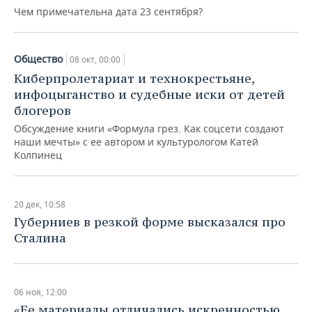
ВОДНЫЕ ВИДЫ СПОРТА
ОБРАЗОВАНИЕ
Чем примечательна дата 23 сентября?
ХОККЕЙ С МЯЧОМ
ПРОИСШЕСТВИЯ
Общество
08 окт, 00:00
Киберпролетариат и технокрестьяне,
инфоцыганство и судебные иски от детей
блогеров
Обсуждение книги «Формула грез. Как соцсети создают
наши мечты» с ее автором и культурологом Катей
Колпинец
20 дек, 10:58
Губерниев в резкой форме высказался про
Сталина
06 ноя, 12:00
«Ее материалы отличались искренностью,