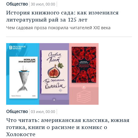
НЕФТЕХИМИЯ
Общество
30 июл, 00:00
РОЗНИЧНАЯ ТОРГОВЛЯ
НОВОСТИ ТЕХНОЛОГИЙ
МЕРОПРИЯТИЯ
История книжного сада: как изменился
НЕФТЬ
литературный рай за 125 лет
ТРАНСПОРТ
IT
НОВОСТИ МЕРОПРИЯТИЙ
СПОРТ
Чем садовая проза покорила читателей XXI века
ОПК
УСЛУГИ
МЕДИА
ВЫЕЗДНАЯ РЕДАКЦИЯ
НОВОСТИ СПОРТА
ОБЩЕСТВО
ЭНЕРГЕТИКА
ТЕЛЕКОММУНИКАЦИИ
БИЗНЕС-БРАНЧИ
ФУТБОЛ
НОВОСТИ ОБЩЕСТВА
ФОТОГАЛЕРЕЯ
ONLINE-КОНФЕРЕНЦИИ
ХОККЕЙ
ВЛАСТЬ
СЮЖЕТЫ
ОТКРЫТАЯ ЛЕКЦИЯ
БАСКЕТБОЛ
ИНФРАСТРУКТУРА
СПРАВОЧНИК
ВОЛЕЙБОЛ
ИСТОРИЯ
СПИСОК ПЕРСОН
ПОЛНАЯ ВЕРСИЯ
КИБЕРСПОРТ
КУЛЬТУРА
СПИСОК КОМПАНИЙ
Общество
03 июл, 00:00
Что читать: американская классика, южная
ФИГУРНОЕ КАТАНИЕ
МЕДИЦИНА
готика, книги о расизме и комикс о
Холокосте