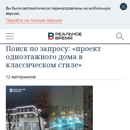
Вы были автоматически перенаправлены на мобильную
версию.
Перейти на полную версию
РЕГИОНЫ
БАШКОРТОСТАН
НОВОСТИ
Поиск по запросу: «проект
ТАТАРСТАН
АНАЛИТИКА
одноэтажного дома в
УДМУРТИЯ
НОВОСТИ АНАЛИТИКИ
ЭКОНОМИКА
классическом стиле»
ДЕКЛАРАЦИИ О ДОХОДАХ
НОВОСТИ ЭКОНОМИКИ
ПРОМЫШЛЕННОСТЬ
12 материалов
КОРОЛИ ГОСЗАКАЗА ПФО
ФИНАНСЫ
НОВОСТИ
НЕДВИЖИМОСТЬ
ПРОМЫШЛЕННОСТИ
ВУЗЫ ТАТАРСТАНА
БАНКИ
НОВОСТИ НЕДВИЖИМОСТИ
АВТО
АГРОПРОМ
КОМУ ПРИНАДЛЕЖАТ
БЮДЖЕТ
НОВОСТИ АВТО
БИЗНЕС
ТОРГОВЫЕ ЦЕНТРЫ
МАШИНОСТРОЕНИЕ
ТАТАРСТАНА
ИНВЕСТИЦИИ
НОВОСТИ БИЗНЕСА
ТЕХНОЛОГИИ