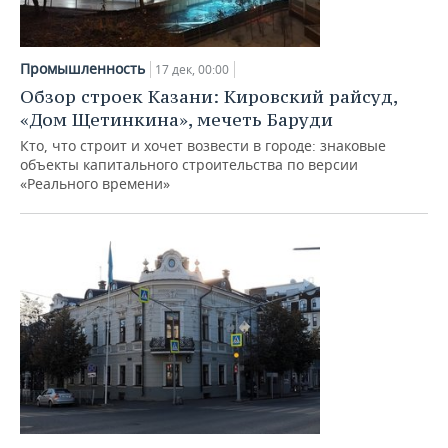
НЕФТЕХИМИЯ
РОЗНИЧНАЯ ТОРГОВЛЯ
НОВОСТИ ТЕХНОЛОГИЙ
МЕРОПРИЯТИЯ
НЕФТЬ
Промышленность
17 дек, 00:00
ТРАНСПОРТ
IT
НОВОСТИ МЕРОПРИЯТИЙ
СПОРТ
Обзор строек Казани: Кировский райсуд,
ОПК
«Дом Щетинкина», мечеть Баруди
УСЛУГИ
МЕДИА
ВЫЕЗДНАЯ РЕДАКЦИЯ
НОВОСТИ СПОРТА
ОБЩЕСТВО
ЭНЕРГЕТИКА
Кто, что строит и хочет возвести в городе: знаковые
объекты капитального строительства по версии
ТЕЛЕКОММУНИКАЦИИ
БИЗНЕС-БРАНЧИ
ФУТБОЛ
НОВОСТИ ОБЩЕСТВА
ФОТОГАЛЕРЕЯ
«Реального времени»
ONLINE-КОНФЕРЕНЦИИ
ХОККЕЙ
ВЛАСТЬ
СЮЖЕТЫ
ОТКРЫТАЯ ЛЕКЦИЯ
БАСКЕТБОЛ
ИНФРАСТРУКТУРА
СПРАВОЧНИК
ВОЛЕЙБОЛ
ИСТОРИЯ
СПИСОК ПЕРСОН
ПОЛНАЯ ВЕРСИЯ
КИБЕРСПОРТ
КУЛЬТУРА
СПИСОК КОМПАНИЙ
ФИГУРНОЕ КАТАНИЕ
МЕДИЦИНА