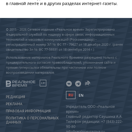
в главной ленте и в других разделах интернет-газеты.
© 2015 - 2026 Сетевое издание «Реальное время» Зарегистрировано
Федеральной службой по надзору в сфере связи, информационных
технологий и массовых коммуникаций (Роскомнадзор) –
регистрационный номер ЭЛ № ФС 77 - 79627 от 18 декабря 2020 г. (ранее
свидетельство Эл № ФС 77-59331 от 18 сентября 2014 г.)
Использование материалов Реального Времени разрешено только с
предварительного согласия правообладателей, упоминание сайта и
прямая гиперссылка обязательны при частичном или полном
воспроизведении материалов.
18+
RU
EN
РЕДАКЦИЯ
РЕКЛАМА
Учредитель ООО «Реальное
ПРАВОВАЯ ИНФОРМАЦИЯ
время»
Главный редактор Саушина А.А.
ПОЛИТИКА О ПЕРСОНАЛЬНЫХ
Телефон редакции: +7 (843) 222-
ДАННЫХ
90-80
info@realnoevremya.ru