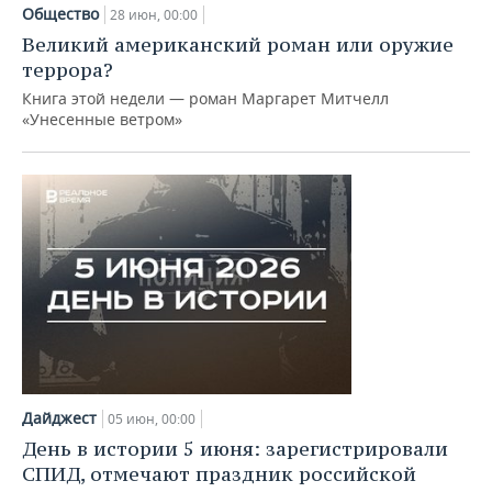
НЕФТЕХИМИЯ
Общество
28 июн, 00:00
РОЗНИЧНАЯ ТОРГОВЛЯ
НОВОСТИ ТЕХНОЛОГИЙ
МЕРОПРИЯТИЯ
Великий американский роман или оружие
НЕФТЬ
террора?
ТРАНСПОРТ
IT
НОВОСТИ МЕРОПРИЯТИЙ
СПОРТ
Книга этой недели — роман Маргарет Митчелл
ОПК
«Унесенные ветром»
УСЛУГИ
МЕДИА
ВЫЕЗДНАЯ РЕДАКЦИЯ
НОВОСТИ СПОРТА
ОБЩЕСТВО
ЭНЕРГЕТИКА
ТЕЛЕКОММУНИКАЦИИ
БИЗНЕС-БРАНЧИ
ФУТБОЛ
НОВОСТИ ОБЩЕСТВА
ФОТОГАЛЕРЕЯ
ONLINE-КОНФЕРЕНЦИИ
ХОККЕЙ
ВЛАСТЬ
СЮЖЕТЫ
ОТКРЫТАЯ ЛЕКЦИЯ
БАСКЕТБОЛ
ИНФРАСТРУКТУРА
СПРАВОЧНИК
ВОЛЕЙБОЛ
ИСТОРИЯ
СПИСОК ПЕРСОН
ПОЛНАЯ ВЕРСИЯ
КИБЕРСПОРТ
КУЛЬТУРА
СПИСОК КОМПАНИЙ
Дайджест
05 июн, 00:00
ФИГУРНОЕ КАТАНИЕ
МЕДИЦИНА
День в истории 5 июня: зарегистрировали
СПИД, отмечают праздник российской