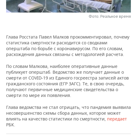
НЕФТЕХИМИЯ
РОЗНИЧНАЯ ТОРГОВЛЯ
НОВОСТИ ТЕХНОЛОГИЙ
МЕРОПРИЯТИЯ
НЕФТЬ
Фото: Реальное время
ТРАНСПОРТ
IT
НОВОСТИ МЕРОПРИЯТИЙ
СПОРТ
ОПК
Глава Росстата Павел Малков прокомментировал, почему
УСЛУГИ
МЕДИА
ВЫЕЗДНАЯ РЕДАКЦИЯ
НОВОСТИ СПОРТА
ОБЩЕСТВО
статистика смертности расходится со сводками
ЭНЕРГЕТИКА
оперштаба по борьбе с коронавирусом. По его словам,
ТЕЛЕКОММУНИКАЦИИ
БИЗНЕС-БРАНЧИ
ФУТБОЛ
НОВОСТИ ОБЩЕСТВА
ФОТОГАЛЕРЕЯ
расхождения данных связаны с методологией расчета.
По словам Малкова, наиболее оперативные данные
ONLINE-КОНФЕРЕНЦИИ
ХОККЕЙ
ВЛАСТЬ
СЮЖЕТЫ
публикует оперштаб. Ведомство же получает данные о
смерти от COVID-19 из Единого госреестра записей актов
ОТКРЫТАЯ ЛЕКЦИЯ
БАСКЕТБОЛ
ИНФРАСТРУКТУРА
СПРАВОЧНИК
гражданского состояния (ЕГР ЗАГС). Те, в свою очередь,
получают первичные медицинские свидетельства о
смерти по мере их появления.
ВОЛЕЙБОЛ
ИСТОРИЯ
СПИСОК ПЕРСОН
ПОЛНАЯ ВЕРСИЯ
Глава ведомства не стал отрицать, что пандемия выявила
КИБЕРСПОРТ
КУЛЬТУРА
СПИСОК КОМПАНИЙ
несовершенство схемы сбора данных, которое может
влиять на качество статистики по смертности,
передает
ФИГУРНОЕ КАТАНИЕ
МЕДИЦИНА
РБК.