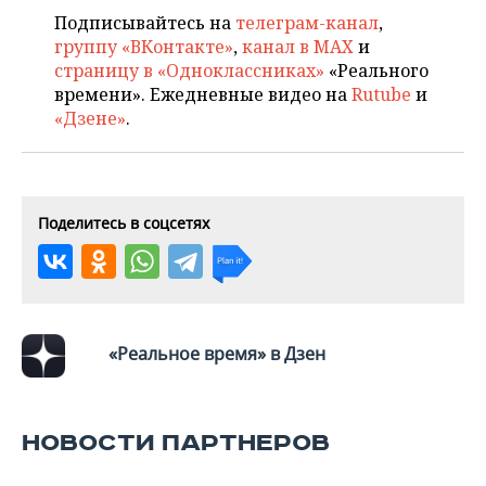
ВОДНЫЕ ВИДЫ СПОРТА
ОБРАЗОВАНИЕ
Подписывайтесь на
телеграм-канал
,
группу «ВКонтакте»
,
канал в MAX
и
ХОККЕЙ С МЯЧОМ
ПРОИСШЕСТВИЯ
страницу в «Одноклассниках»
«Реального
времени». Ежедневные видео на
Rutube
и
«Дзене»
.
Поделитесь в соцсетях
«Реальное время» в Дзен
НОВОСТИ ПАРТНЕРОВ