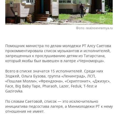
НЕФТЕХИМИЯ
РОЗНИЧНАЯ ТОРГОВЛЯ
НОВОСТИ ТЕХНОЛОГИЙ
МЕРОПРИЯТИЯ
НЕФТЬ
ТРАНСПОРТ
IT
НОВОСТИ МЕРОПРИЯТИЙ
СПОРТ
ОПК
Фото: realnoevremya.ru
УСЛУГИ
МЕДИА
ВЫЕЗДНАЯ РЕДАКЦИЯ
НОВОСТИ СПОРТА
ОБЩЕСТВО
ЭНЕРГЕТИКА
Помощник министра по делам молодежи РТ Алсу Саетова
ТЕЛЕКОММУНИКАЦИИ
БИЗНЕС-БРАНЧИ
ФУТБОЛ
НОВОСТИ ОБЩЕСТВА
ФОТОГАЛЕРЕЯ
прокомментировала список музыкантов и исполнителей,
запрещенных к прослушиванию детям из Татарстана,
ONLINE-КОНФЕРЕНЦИИ
ХОККЕЙ
ВЛАСТЬ
СЮЖЕТЫ
который якобы был вывешен в лагере «Черноморца».
ОТКРЫТАЯ ЛЕКЦИЯ
БАСКЕТБОЛ
ИНФРАСТРУКТУРА
СПРАВОЧНИК
Всего в списке значатся 15 исполнителей. Среди них
Элджей, Ольга Бузова, группа «Ленинград», ЛСП,
«Пошлая Молли», «Френдзона», «Скриптонит», «Джизус»,
ВОЛЕЙБОЛ
ИСТОРИЯ
СПИСОК ПЕРСОН
ПОЛНАЯ ВЕРСИЯ
Face, Big Baby Tape, Pharaoh, Lazer, Feduk, T-fest и
Gazirovka.
КИБЕРСПОРТ
КУЛЬТУРА
СПИСОК КОМПАНИЙ
По словам Саетовой, список — это исключительно
инициатива педсостава лагеря, а Минмолодежи РТ к нему
ФИГУРНОЕ КАТАНИЕ
МЕДИЦИНА
отношения не имеет.