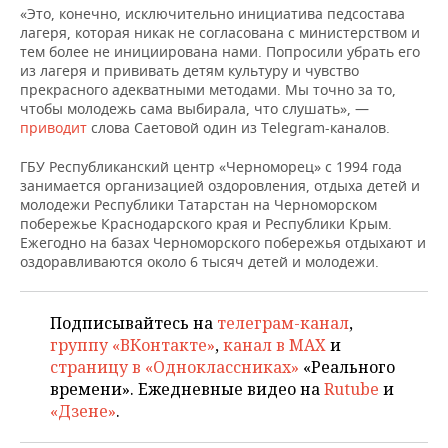
ВОДНЫЕ ВИДЫ СПОРТА
ОБРАЗОВАНИЕ
«Это, конечно, исключительно инициатива педсостава
лагеря, которая никак не согласована с министерством и
ХОККЕЙ С МЯЧОМ
ПРОИСШЕСТВИЯ
тем более не инициирована нами. Попросили убрать его
из лагеря и прививать детям культуру и чувство
прекрасного адекватными методами. Мы точно за то,
чтобы молодежь сама выбирала, что слушать», —
приводит
слова Саетовой один из Telegram-каналов.
ГБУ Республиканский центр «Черноморец» с 1994 года
занимается организацией оздоровления, отдыха детей и
молодежи Республики Татарстан на Черноморском
побережье Краснодарского края и Республики Крым.
Ежегодно на базах Черноморского побережья отдыхают и
оздоравливаются около 6 тысяч детей и молодежи.
Подписывайтесь на
телеграм-канал
,
группу «ВКонтакте»
,
канал в MAX
и
страницу в «Одноклассниках»
«Реального
времени». Ежедневные видео на
Rutube
и
«Дзене»
.