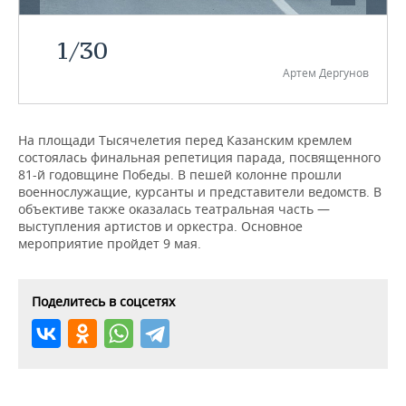
НЕФТЕХИМИЯ
РОЗНИЧНАЯ ТОРГОВЛЯ
НОВОСТИ ТЕХНОЛОГИЙ
МЕРОПРИЯТИЯ
1
/
30
НЕФТЬ
Артем Дергунов
ТРАНСПОРТ
IT
НОВОСТИ МЕРОПРИЯТИЙ
СПОРТ
ОПК
УСЛУГИ
МЕДИА
ВЫЕЗДНАЯ РЕДАКЦИЯ
НОВОСТИ СПОРТА
ОБЩЕСТВО
ЭНЕРГЕТИКА
На площади Тысячелетия перед Казанским кремлем
состоялась финальная репетиция парада, посвященного
ТЕЛЕКОММУНИКАЦИИ
БИЗНЕС-БРАНЧИ
ФУТБОЛ
НОВОСТИ ОБЩЕСТВА
ФОТОГАЛЕРЕЯ
81-й годовщине Победы. В пешей колонне прошли
военнослужащие, курсанты и представители ведомств. В
ONLINE-КОНФЕРЕНЦИИ
ХОККЕЙ
ВЛАСТЬ
СЮЖЕТЫ
объективе также оказалась театральная часть —
выступления артистов и оркестра. Основное
ОТКРЫТАЯ ЛЕКЦИЯ
БАСКЕТБОЛ
ИНФРАСТРУКТУРА
СПРАВОЧНИК
мероприятие пройдет 9 мая.
ВОЛЕЙБОЛ
ИСТОРИЯ
СПИСОК ПЕРСОН
ПОЛНАЯ ВЕРСИЯ
Поделитесь в соцсетях
КИБЕРСПОРТ
КУЛЬТУРА
СПИСОК КОМПАНИЙ
ФИГУРНОЕ КАТАНИЕ
МЕДИЦИНА