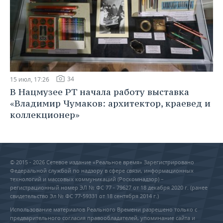
34
15 июл, 17:26
В Нацмузее РТ начала работу выставка
«Владимир Чумаков: архитектор, краевед и
коллекционер»
© 2015 - 2026 Сетевое издание «Реальное время» Зарегистрировано
Федеральной службой по надзору в сфере связи, информационных
технологий и массовых коммуникаций (Роскомнадзор) –
регистрационный номер ЭЛ № ФС 77 - 79627 от 18 декабря 2020 г. (ранее
свидетельство Эл № ФС 77-59331 от 18 сентября 2014 г.)
Использование материалов Реального Времени разрешено только с
предварительного согласия правообладателей, упоминание сайта и