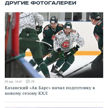
ВОДНЫЕ ВИДЫ СПОРТА
ОБРАЗОВАНИЕ
ДРУГИЕ ФОТОГАЛЕРЕИ
ХОККЕЙ С МЯЧОМ
ПРОИСШЕСТВИЯ
26
05 авг, 16:41
Казанский «Ак Барс» начал подготовку к
новому сезону КХЛ