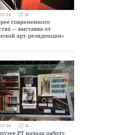
 22:28
36
ерее современного
ства — выставка от
нской арт-резиденции»
 17:26
34
музее РТ начала работу