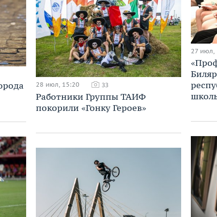
27 июл,
«Проф
Биляр
респу
орода
28 июл, 15:20
33
школ
Работники Группы ТАИФ
покорили «Гонку Героев»