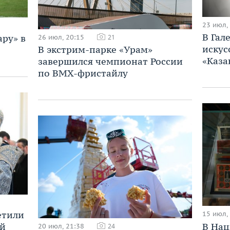
23 июл,
В Гал
ару» в
26 июл, 20:15
21
искус
В экстрим-парке «Урам»
«Каза
завершился чемпионат России
по BMX-фристайлу
етили
15 июл,
В Нац
ой
20 июл, 21:38
24