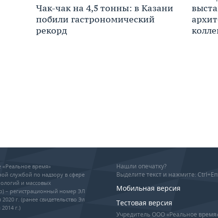
выста
Чак-чак на 4,5 тонны: в Казани
архит
побили гастрономический
колле
рекорд
Нашли опечатку?
ие «Реальное время»
Выделите текст и нажмите: Ctrl+En
ой службой по надзору в сфере
ологий и массовых
Мобильная версия
р) – регистрационный номер ЭЛ
 2020 г. (ранее свидетельство Эл
Тестовая версия
2014 г.)
Учредитель ООО «Реальное время