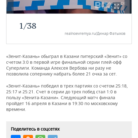
НЕФТЕХИМИЯ
РОЗНИЧНАЯ ТОРГОВЛЯ
НОВОСТИ ТЕХНОЛОГИЙ
МЕРОПРИЯТИЯ
НЕФТЬ
1
/
38
ТРАНСПОРТ
IT
НОВОСТИ МЕРОПРИЯТИЙ
СПОРТ
ОПК
realnoevremya.ru/Динар Фатыхов
УСЛУГИ
МЕДИА
ВЫЕЗДНАЯ РЕДАКЦИЯ
НОВОСТИ СПОРТА
ОБЩЕСТВО
ЭНЕРГЕТИКА
ТЕЛЕКОММУНИКАЦИИ
БИЗНЕС-БРАНЧИ
ФУТБОЛ
НОВОСТИ ОБЩЕСТВА
ФОТОГАЛЕРЕЯ
«Зенит-Казань» обыграл в Казани питерский «Зенит» со
счетом 3:0 в первой игре финальной серии плей-офф
Суперлиги. Команда Алексея Вербова ни разу не
ONLINE-КОНФЕРЕНЦИИ
ХОККЕЙ
ВЛАСТЬ
СЮЖЕТЫ
позволила сопернику набрать более 21 очка за сет.
ОТКРЫТАЯ ЛЕКЦИЯ
БАСКЕТБОЛ
ИНФРАСТРУКТУРА
СПРАВОЧНИК
«Зенит-Казань» победил в трех партиях со счетом 25:18,
25:17 и 25:21. Счет в серии до трех побед стал 1:0 в
ВОЛЕЙБОЛ
ИСТОРИЯ
СПИСОК ПЕРСОН
ПОЛНАЯ ВЕРСИЯ
пользу «Зенита-Казани». Следующий матч финала
пройдет 16 апреля в Казани в 19:30 по московскому
времени.
КИБЕРСПОРТ
КУЛЬТУРА
СПИСОК КОМПАНИЙ
ФИГУРНОЕ КАТАНИЕ
МЕДИЦИНА
Поделитесь в соцсетях