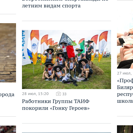
летним видам спорта
27 июл,
«Проф
Биляр
респу
орода
28 июл, 15:20
33
школ
Работники Группы ТАИФ
покорили «Гонку Героев»