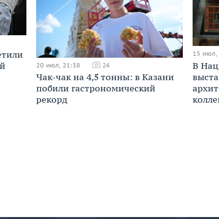
етили
15 июл,
В Нац
ой
20 июл, 21:38
24
выста
Чак-чак на 4,5 тонны: в Казани
архит
побили гастрономический
колле
рекорд