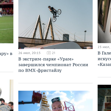
23 июл,
В Гал
ару» в
26 июл, 20:15
21
искус
В экстрим-парке «Урам»
«Каза
завершился чемпионат России
по BMX-фристайлу