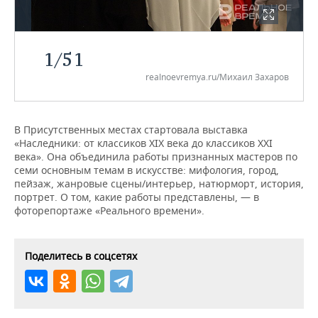
НЕФТЕХИМИЯ
РОЗНИЧНАЯ ТОРГОВЛЯ
НОВОСТИ ТЕХНОЛОГИЙ
МЕРОПРИЯТИЯ
НЕФТЬ
1
/
51
ТРАНСПОРТ
IT
НОВОСТИ МЕРОПРИЯТИЙ
СПОРТ
ОПК
realnoevremya.ru/Михаил Захаров
УСЛУГИ
МЕДИА
ВЫЕЗДНАЯ РЕДАКЦИЯ
НОВОСТИ СПОРТА
ОБЩЕСТВО
ЭНЕРГЕТИКА
ТЕЛЕКОММУНИКАЦИИ
БИЗНЕС-БРАНЧИ
ФУТБОЛ
НОВОСТИ ОБЩЕСТВА
ФОТОГАЛЕРЕЯ
В Присутственных местах стартовала выставка
«Наследники: от классиков XIX века до классиков XXI
века». Она объединила работы признанных мастеров по
ONLINE-КОНФЕРЕНЦИИ
ХОККЕЙ
ВЛАСТЬ
СЮЖЕТЫ
семи основным темам в искусстве: мифология, город,
пейзаж, жанровые сцены/интерьер, натюрморт, история,
ОТКРЫТАЯ ЛЕКЦИЯ
БАСКЕТБОЛ
ИНФРАСТРУКТУРА
СПРАВОЧНИК
портрет. О том, какие работы представлены, — в
фоторепортаже «Реального времени».
ВОЛЕЙБОЛ
ИСТОРИЯ
СПИСОК ПЕРСОН
ПОЛНАЯ ВЕРСИЯ
КИБЕРСПОРТ
КУЛЬТУРА
СПИСОК КОМПАНИЙ
Поделитесь в соцсетях
ФИГУРНОЕ КАТАНИЕ
МЕДИЦИНА