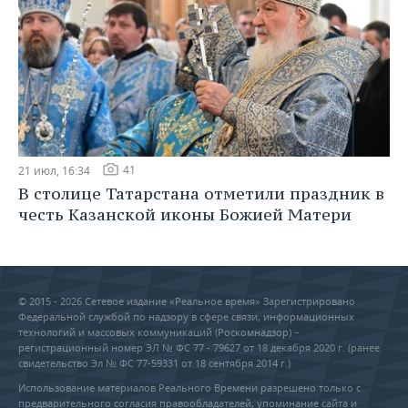
41
21 июл, 16:34
В столице Татарстана отметили праздник в
честь Казанской иконы Божией Матери
© 2015 - 2026 Сетевое издание «Реальное время» Зарегистрировано
Федеральной службой по надзору в сфере связи, информационных
технологий и массовых коммуникаций (Роскомнадзор) –
регистрационный номер ЭЛ № ФС 77 - 79627 от 18 декабря 2020 г. (ранее
свидетельство Эл № ФС 77-59331 от 18 сентября 2014 г.)
Использование материалов Реального Времени разрешено только с
предварительного согласия правообладателей, упоминание сайта и