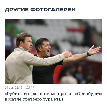
ВОДНЫЕ ВИДЫ СПОРТА
ОБРАЗОВАНИЕ
ДРУГИЕ ФОТОГАЛЕРЕИ
ХОККЕЙ С МЯЧОМ
ПРОИСШЕСТВИЯ
32
09 авг, 22:16
«Рубин» сыграл вничью против «Оренбурга»
в матче третьего тура РПЛ