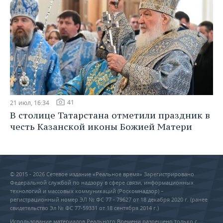
41
21 июл, 16:34
В столице Татарстана отметили праздник в
честь Казанской иконы Божией Матери
© 2015 - 2026 Сетевое издание «Реальное время» Зарегистрировано
Федеральной службой по надзору в сфере связи, информационных
технологий и массовых коммуникаций (Роскомнадзор) –
регистрационный номер ЭЛ № ФС 77 - 79627 от 18 декабря 2020 г. (ранее
свидетельство Эл № ФС 77-59331 от 18 сентября 2014 г.)
Использование материалов Реального Времени разрешено только с