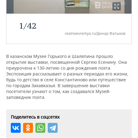
НЕФТЕХИМИЯ
РОЗНИЧНАЯ ТОРГОВЛЯ
НОВОСТИ ТЕХНОЛОГИЙ
МЕРОПРИЯТИЯ
НЕФТЬ
1
/
42
ТРАНСПОРТ
IT
НОВОСТИ МЕРОПРИЯТИЙ
СПОРТ
ОПК
realnoevremya.ru/Динар Фатыхов
УСЛУГИ
МЕДИА
ВЫЕЗДНАЯ РЕДАКЦИЯ
НОВОСТИ СПОРТА
ОБЩЕСТВО
ЭНЕРГЕТИКА
ТЕЛЕКОММУНИКАЦИИ
БИЗНЕС-БРАНЧИ
ФУТБОЛ
НОВОСТИ ОБЩЕСТВА
ФОТОГАЛЕРЕЯ
В казанском Музее Горького и Шаляпина прошло
открытие выставки, посвященной Сергею Есенину. Она
приурочена к 130-летию со дня рождения поэта.
ONLINE-КОНФЕРЕНЦИИ
ХОККЕЙ
ВЛАСТЬ
СЮЖЕТЫ
Экспозиция рассказывает о разных периодах его жизни,
будь то детство в селе Константиново или путешествие
ОТКРЫТАЯ ЛЕКЦИЯ
БАСКЕТБОЛ
ИНФРАСТРУКТУРА
СПРАВОЧНИК
по городам Закавказья. В завершение выставки
посетители узнают о том, как создавался Музей-
ВОЛЕЙБОЛ
ИСТОРИЯ
СПИСОК ПЕРСОН
ПОЛНАЯ ВЕРСИЯ
заповедник поэта.
КИБЕРСПОРТ
КУЛЬТУРА
СПИСОК КОМПАНИЙ
Поделитесь в соцсетях
ФИГУРНОЕ КАТАНИЕ
МЕДИЦИНА