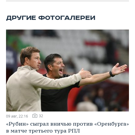
ВОДНЫЕ ВИДЫ СПОРТА
ОБРАЗОВАНИЕ
ХОККЕЙ С МЯЧОМ
ПРОИСШЕСТВИЯ
ДРУГИЕ ФОТОГАЛЕРЕИ
32
09 авг, 22:16
«Рубин» сыграл вничью против «Оренбурга»
в матче третьего тура РПЛ