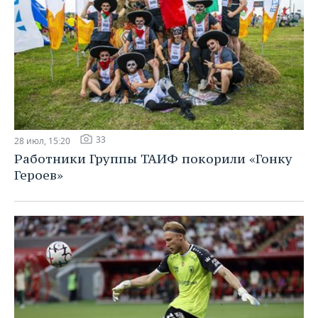
33
28 июл, 15:20
Работники Группы ТАИФ покорили «Гонку
Героев»