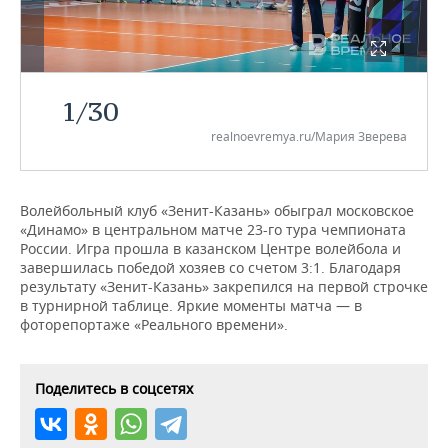
НЕФТЕХИМИЯ
РОЗНИЧНАЯ ТОРГОВЛЯ
НОВОСТИ ТЕХНОЛОГИЙ
МЕРОПРИЯТИЯ
НЕФТЬ
ТРАНСПОРТ
IT
НОВОСТИ МЕРОПРИЯТИЙ
СПОРТ
ОПК
1
/
30
УСЛУГИ
МЕДИА
ВЫЕЗДНАЯ РЕДАКЦИЯ
НОВОСТИ СПОРТА
ОБЩЕСТВО
realnoevremya.ru/Мария Зверева
ЭНЕРГЕТИКА
ТЕЛЕКОММУНИКАЦИИ
БИЗНЕС-БРАНЧИ
ФУТБОЛ
НОВОСТИ ОБЩЕСТВА
ФОТОГАЛЕРЕЯ
Волейбольный клуб «Зенит-Казань» обыграл московское
ONLINE-КОНФЕРЕНЦИИ
ХОККЕЙ
ВЛАСТЬ
СЮЖЕТЫ
«Динамо» в центральном матче 23-го тура чемпионата
России. Игра прошла в казанском Центре волейбола и
ОТКРЫТАЯ ЛЕКЦИЯ
БАСКЕТБОЛ
ИНФРАСТРУКТУРА
СПРАВОЧНИК
завершилась победой хозяев со счетом 3:1. Благодаря
результату «Зенит-Казань» закрепился на первой строчке
в турнирной таблице. Яркие моменты матча — в
ВОЛЕЙБОЛ
ИСТОРИЯ
СПИСОК ПЕРСОН
ПОЛНАЯ ВЕРСИЯ
фоторепортаже «Реального времени».
КИБЕРСПОРТ
КУЛЬТУРА
СПИСОК КОМПАНИЙ
Поделитесь в соцсетях
ФИГУРНОЕ КАТАНИЕ
МЕДИЦИНА