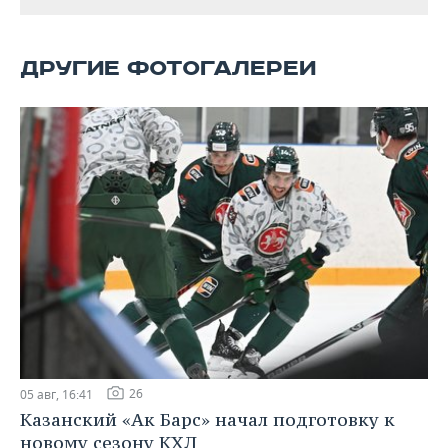
ВОДНЫЕ ВИДЫ СПОРТА
ОБРАЗОВАНИЕ
ХОККЕЙ С МЯЧОМ
ПРОИСШЕСТВИЯ
ДРУГИЕ ФОТОГАЛЕРЕИ
26
05 авг, 16:41
Казанский «Ак Барс» начал подготовку к
новому сезону КХЛ