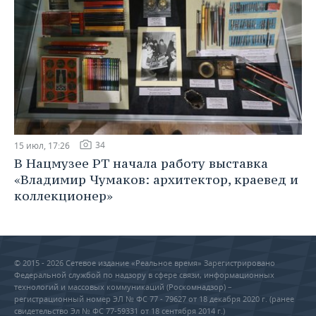
34
15 июл, 17:26
В Нацмузее РТ начала работу выставка
«Владимир Чумаков: архитектор, краевед и
коллекционер»
© 2015 - 2026 Сетевое издание «Реальное время» Зарегистрировано
Федеральной службой по надзору в сфере связи, информационных
технологий и массовых коммуникаций (Роскомнадзор) –
регистрационный номер ЭЛ № ФС 77 - 79627 от 18 декабря 2020 г. (ранее
свидетельство Эл № ФС 77-59331 от 18 сентября 2014 г.)