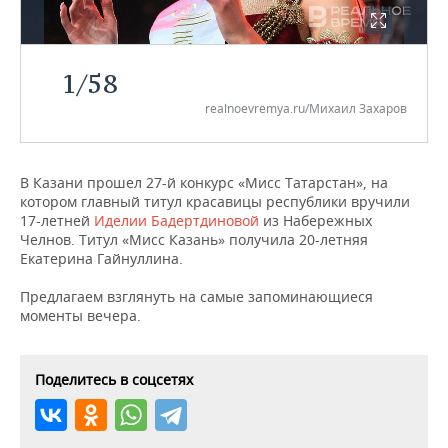
НЕФТЕХИМИЯ
РОЗНИЧНАЯ ТОРГОВЛЯ
НОВОСТИ ТЕХНОЛОГИЙ
МЕРОПРИЯТИЯ
НЕФТЬ
1
/
58
ТРАНСПОРТ
IT
НОВОСТИ МЕРОПРИЯТИЙ
СПОРТ
ОПК
realnoevremya.ru/Михаил Захаров
УСЛУГИ
МЕДИА
ВЫЕЗДНАЯ РЕДАКЦИЯ
НОВОСТИ СПОРТА
ОБЩЕСТВО
ЭНЕРГЕТИКА
ТЕЛЕКОММУНИКАЦИИ
БИЗНЕС-БРАНЧИ
ФУТБОЛ
НОВОСТИ ОБЩЕСТВА
ФОТОГАЛЕРЕЯ
В Казани прошел 27-й конкурс «Мисс Татарстан», на
котором главный титул красавицы республики вручили
17-летней
ONLINE-КОНФЕРЕНЦИИ
ХОККЕЙ
ВЛАСТЬ
Иделии Бадертдиновой
из Набережных
СЮЖЕТЫ
Челнов. Титул «Мисс Казань» получила 20-летняя
Екатерина Гайнуллина.
ОТКРЫТАЯ ЛЕКЦИЯ
БАСКЕТБОЛ
ИНФРАСТРУКТУРА
СПРАВОЧНИК
Предлагаем взглянуть на самые запоминающиеся
ВОЛЕЙБОЛ
ИСТОРИЯ
СПИСОК ПЕРСОН
ПОЛНАЯ ВЕРСИЯ
моменты вечера.
КИБЕРСПОРТ
КУЛЬТУРА
СПИСОК КОМПАНИЙ
Поделитесь в соцсетях
ФИГУРНОЕ КАТАНИЕ
МЕДИЦИНА