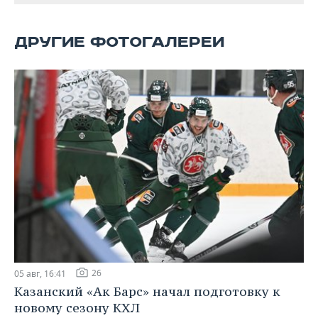
ВОДНЫЕ ВИДЫ СПОРТА
ОБРАЗОВАНИЕ
ХОККЕЙ С МЯЧОМ
ПРОИСШЕСТВИЯ
ДРУГИЕ ФОТОГАЛЕРЕИ
26
05 авг, 16:41
Казанский «Ак Барс» начал подготовку к
новому сезону КХЛ