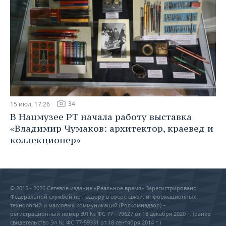
34
15 июл, 17:26
В Нацмузее РТ начала работу выставка
«Владимир Чумаков: архитектор, краевед и
коллекционер»
© 2015 - 2026 Сетевое издание «Реальное время» Зарегистрировано
Федеральной службой по надзору в сфере связи, информационных
технологий и массовых коммуникаций (Роскомнадзор) –
регистрационный номер ЭЛ № ФС 77 - 79627 от 18 декабря 2020 г. (ранее
свидетельство Эл № ФС 77-59331 от 18 сентября 2014 г.)