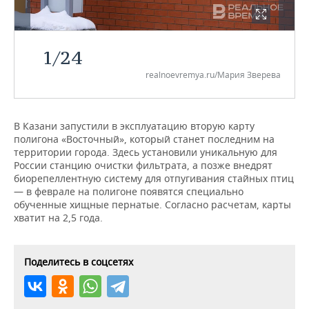
НЕФТЕХИМИЯ
РОЗНИЧНАЯ ТОРГОВЛЯ
НОВОСТИ ТЕХНОЛОГИЙ
МЕРОПРИЯТИЯ
НЕФТЬ
1
/
24
ТРАНСПОРТ
IT
НОВОСТИ МЕРОПРИЯТИЙ
СПОРТ
ОПК
realnoevremya.ru/Мария Зверева
УСЛУГИ
МЕДИА
ВЫЕЗДНАЯ РЕДАКЦИЯ
НОВОСТИ СПОРТА
ОБЩЕСТВО
ЭНЕРГЕТИКА
ТЕЛЕКОММУНИКАЦИИ
БИЗНЕС-БРАНЧИ
ФУТБОЛ
НОВОСТИ ОБЩЕСТВА
ФОТОГАЛЕРЕЯ
В Казани запустили в эксплуатацию вторую карту
полигона «Восточный», который станет последним на
территории города. Здесь установили уникальную для
ONLINE-КОНФЕРЕНЦИИ
ХОККЕЙ
ВЛАСТЬ
СЮЖЕТЫ
России станцию очистки фильтрата, а позже внедрят
биорепеллентную систему для отпугивания стайных птиц
ОТКРЫТАЯ ЛЕКЦИЯ
БАСКЕТБОЛ
ИНФРАСТРУКТУРА
СПРАВОЧНИК
— в феврале на полигоне появятся специально
обученные хищные пернатые. Согласно расчетам, карты
ВОЛЕЙБОЛ
ИСТОРИЯ
СПИСОК ПЕРСОН
ПОЛНАЯ ВЕРСИЯ
хватит на 2,5 года.
КИБЕРСПОРТ
КУЛЬТУРА
СПИСОК КОМПАНИЙ
Поделитесь в соцсетях
ФИГУРНОЕ КАТАНИЕ
МЕДИЦИНА