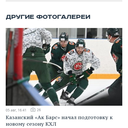
ВОДНЫЕ ВИДЫ СПОРТА
ОБРАЗОВАНИЕ
ХОККЕЙ С МЯЧОМ
ПРОИСШЕСТВИЯ
ДРУГИЕ ФОТОГАЛЕРЕИ
26
05 авг, 16:41
Казанский «Ак Барс» начал подготовку к
новому сезону КХЛ