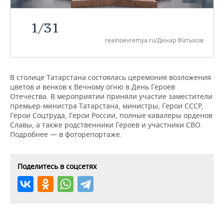
НЕФТЕХИМИЯ
РОЗНИЧНАЯ ТОРГОВЛЯ
НОВОСТИ ТЕХНОЛОГИЙ
МЕРОПРИЯТИЯ
1
/
31
НЕФТЬ
realnoevremya.ru/Динар Фатыхов
ТРАНСПОРТ
IT
НОВОСТИ МЕРОПРИЯТИЙ
СПОРТ
ОПК
УСЛУГИ
МЕДИА
ВЫЕЗДНАЯ РЕДАКЦИЯ
НОВОСТИ СПОРТА
ОБЩЕСТВО
ЭНЕРГЕТИКА
В столице Татарстана состоялась церемония возложения
цветов и венков к Вечному огню в День Героев
ТЕЛЕКОММУНИКАЦИИ
БИЗНЕС-БРАНЧИ
ФУТБОЛ
НОВОСТИ ОБЩЕСТВА
ФОТОГАЛЕРЕЯ
Отечества. В мероприятии приняли участие заместители
премьер-министра Татарстана, министры, Герои СССР,
ONLINE-КОНФЕРЕНЦИИ
ХОККЕЙ
ВЛАСТЬ
СЮЖЕТЫ
Герои Соцтруда, Герои России, полные кавалеры орденов
Славы, а также родственники Героев и участники СВО.
ОТКРЫТАЯ ЛЕКЦИЯ
БАСКЕТБОЛ
ИНФРАСТРУКТУРА
СПРАВОЧНИК
Подробнее — в фоторепортаже.
ВОЛЕЙБОЛ
ИСТОРИЯ
СПИСОК ПЕРСОН
ПОЛНАЯ ВЕРСИЯ
Поделитесь в соцсетях
КИБЕРСПОРТ
КУЛЬТУРА
СПИСОК КОМПАНИЙ
ФИГУРНОЕ КАТАНИЕ
МЕДИЦИНА