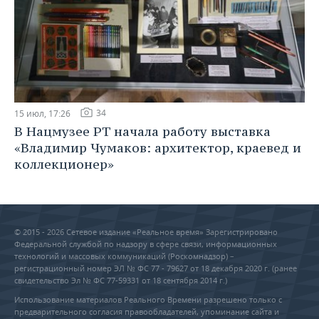
34
15 июл, 17:26
В Нацмузее РТ начала работу выставка
«Владимир Чумаков: архитектор, краевед и
коллекционер»
© 2015 - 2026 Сетевое издание «Реальное время» Зарегистрировано
Федеральной службой по надзору в сфере связи, информационных
технологий и массовых коммуникаций (Роскомнадзор) –
регистрационный номер ЭЛ № ФС 77 - 79627 от 18 декабря 2020 г. (ранее
свидетельство Эл № ФС 77-59331 от 18 сентября 2014 г.)
Использование материалов Реального Времени разрешено только с
предварительного согласия правообладателей, упоминание сайта и