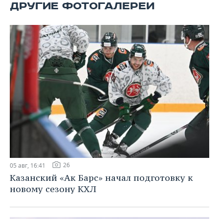
ВОДНЫЕ ВИДЫ СПОРТА
ОБРАЗОВАНИЕ
ДРУГИЕ ФОТОГАЛЕРЕИ
ХОККЕЙ С МЯЧОМ
ПРОИСШЕСТВИЯ
26
05 авг, 16:41
Казанский «Ак Барс» начал подготовку к
новому сезону КХЛ