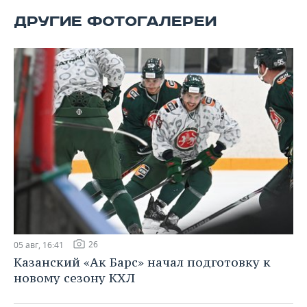
ВОДНЫЕ ВИДЫ СПОРТА
ОБРАЗОВАНИЕ
ДРУГИЕ ФОТОГАЛЕРЕИ
ХОККЕЙ С МЯЧОМ
ПРОИСШЕСТВИЯ
26
05 авг, 16:41
Казанский «Ак Барс» начал подготовку к
новому сезону КХЛ