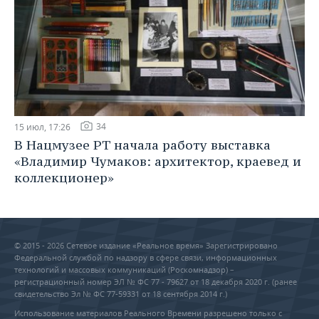
34
15 июл, 17:26
В Нацмузее РТ начала работу выставка
«Владимир Чумаков: архитектор, краевед и
коллекционер»
© 2015 - 2026 Сетевое издание «Реальное время» Зарегистрировано
Федеральной службой по надзору в сфере связи, информационных
технологий и массовых коммуникаций (Роскомнадзор) –
регистрационный номер ЭЛ № ФС 77 - 79627 от 18 декабря 2020 г. (ранее
свидетельство Эл № ФС 77-59331 от 18 сентября 2014 г.)
Использование материалов Реального Времени разрешено только с