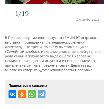
НЕФТЕХИМИЯ
РОЗНИЧНАЯ ТОРГОВЛЯ
НОВОСТИ ТЕХНОЛОГИЙ
МЕРОПРИЯТИЯ
1
/
19
НЕФТЬ
Динар Фатыхов
ТРАНСПОРТ
IT
НОВОСТИ МЕРОПРИЯТИЙ
СПОРТ
ОПК
УСЛУГИ
МЕДИА
ВЫЕЗДНАЯ РЕДАКЦИЯ
НОВОСТИ СПОРТА
ОБЩЕСТВО
ЭНЕРГЕТИКА
В Галерее современного искусства ГМИИ РТ открылась
выставка, посвященная легендарному летчику
ТЕЛЕКОММУНИКАЦИИ
БИЗНЕС-БРАНЧИ
ФУТБОЛ
НОВОСТИ ОБЩЕСТВА
ФОТОГАЛЕРЕЯ
Девятаеву. Это третья по счету выставка в цикле
«Семейный альбом», и главное внимание в ней уделено
ONLINE-КОНФЕРЕНЦИИ
ХОККЕЙ
ВЛАСТЬ
СЮЖЕТЫ
роли семьи в жизни этого выдающегося человека.
Помимо произведений искусства из фондов ГМИИ РТ,
ОТКРЫТАЯ ЛЕКЦИЯ
БАСКЕТБОЛ
ИНФРАСТРУКТУРА
СПРАВОЧНИК
привлечены личные предметы семьи Девятаевых,
многие из которых будут экспонироваться впервые.
ВОЛЕЙБОЛ
ИСТОРИЯ
СПИСОК ПЕРСОН
ПОЛНАЯ ВЕРСИЯ
Поделитесь в соцсетях
КИБЕРСПОРТ
КУЛЬТУРА
СПИСОК КОМПАНИЙ
ФИГУРНОЕ КАТАНИЕ
МЕДИЦИНА