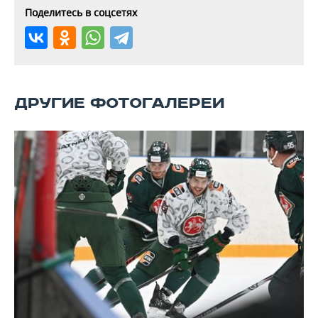
ВОДНЫЕ ВИДЫ СПОРТА
ОБРАЗОВАНИЕ
Поделитесь в соцсетях
ХОККЕЙ С МЯЧОМ
ПРОИСШЕСТВИЯ
ДРУГИЕ ФОТОГАЛЕРЕИ