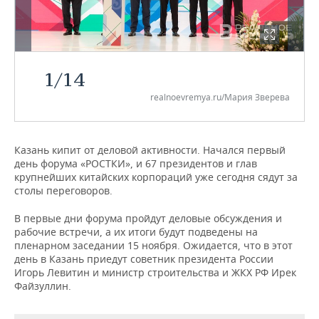
НЕФТЕХИМИЯ
РОЗНИЧНАЯ ТОРГОВЛЯ
НОВОСТИ ТЕХНОЛОГИЙ
МЕРОПРИЯТИЯ
НЕФТЬ
ТРАНСПОРТ
IT
НОВОСТИ МЕРОПРИЯТИЙ
СПОРТ
ОПК
1
/
14
УСЛУГИ
МЕДИА
ВЫЕЗДНАЯ РЕДАКЦИЯ
НОВОСТИ СПОРТА
ОБЩЕСТВО
realnoevremya.ru/Мария Зверева
ЭНЕРГЕТИКА
ТЕЛЕКОММУНИКАЦИИ
БИЗНЕС-БРАНЧИ
ФУТБОЛ
НОВОСТИ ОБЩЕСТВА
ФОТОГАЛЕРЕЯ
Казань кипит от деловой активности. Начался первый
ONLINE-КОНФЕРЕНЦИИ
ХОККЕЙ
ВЛАСТЬ
СЮЖЕТЫ
день форума «РОСТКИ», и 67 президентов и глав
крупнейших китайских корпораций уже сегодня сядут за
ОТКРЫТАЯ ЛЕКЦИЯ
БАСКЕТБОЛ
ИНФРАСТРУКТУРА
СПРАВОЧНИК
столы переговоров.
В первые дни форума пройдут деловые обсуждения и
ВОЛЕЙБОЛ
ИСТОРИЯ
СПИСОК ПЕРСОН
ПОЛНАЯ ВЕРСИЯ
рабочие встречи, а их итоги будут подведены на
пленарном заседании 15 ноября. Ожидается, что в этот
КИБЕРСПОРТ
КУЛЬТУРА
СПИСОК КОМПАНИЙ
день в Казань приедут советник президента России
Игорь Левитин и министр строительства и ЖКХ РФ Ирек
Файзуллин.
ФИГУРНОЕ КАТАНИЕ
МЕДИЦИНА