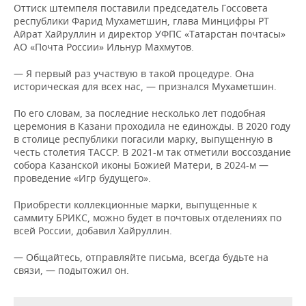
ВОДНЫЕ ВИДЫ СПОРТА
ОБРАЗОВАНИЕ
Оттиск штемпеля поставили председатель Госсовета
республики Фарид Мухаметшин, глава Минцифры РТ
ХОККЕЙ С МЯЧОМ
ПРОИСШЕСТВИЯ
Айрат Хайруллин и директор УФПС «Татарстан почтасы»
АО «Почта России» Ильнур Махмутов.
— Я первый раз участвую в такой процедуре. Она
историческая для всех нас, — признался Мухаметшин.
По его словам, за последние несколько лет подобная
церемония в Казани проходила не единожды. В 2020 году
в столице республики погасили марку, выпущенную в
честь столетия ТАССР. В 2021-м так отметили воссоздание
собора Казанской иконы Божией Матери, в 2024-м —
проведение «Игр будущего».
Приобрести коллекционные марки, выпущенные к
саммиту БРИКС, можно будет в почтовых отделениях по
всей России, добавил Хайруллин.
— Общайтесь, отправляйте письма, всегда будьте на
связи, — подытожил он.