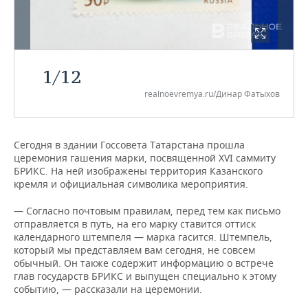
НЕФТЕХИМИЯ
РОЗНИЧНАЯ ТОРГОВЛЯ
НОВОСТИ ТЕХНОЛОГИЙ
МЕРОПРИЯТИЯ
НЕФТЬ
ТРАНСПОРТ
IT
НОВОСТИ МЕРОПРИЯТИЙ
СПОРТ
ОПК
1
/
12
УСЛУГИ
МЕДИА
ВЫЕЗДНАЯ РЕДАКЦИЯ
НОВОСТИ СПОРТА
ОБЩЕСТВО
realnoevremya.ru/Динар Фатыхов
ЭНЕРГЕТИКА
ТЕЛЕКОММУНИКАЦИИ
БИЗНЕС-БРАНЧИ
ФУТБОЛ
НОВОСТИ ОБЩЕСТВА
ФОТОГАЛЕРЕЯ
Сегодня в здании Госсовета Татарстана прошла
ONLINE-КОНФЕРЕНЦИИ
ХОККЕЙ
ВЛАСТЬ
СЮЖЕТЫ
церемония гашения марки, посвященной XVI саммиту
БРИКС. На ней изображены территория Казанского
ОТКРЫТАЯ ЛЕКЦИЯ
БАСКЕТБОЛ
ИНФРАСТРУКТУРА
СПРАВОЧНИК
кремля и официальная символика мероприятия.
— Согласно почтовым правилам, перед тем как письмо
ВОЛЕЙБОЛ
ИСТОРИЯ
СПИСОК ПЕРСОН
ПОЛНАЯ ВЕРСИЯ
отправляется в путь, на его марку ставится оттиск
календарного штемпеля — марка гасится. Штемпель,
КИБЕРСПОРТ
КУЛЬТУРА
СПИСОК КОМПАНИЙ
который мы представляем вам сегодня, не совсем
обычный. Он также содержит информацию о встрече
глав государств БРИКС и выпущен специально к этому
ФИГУРНОЕ КАТАНИЕ
МЕДИЦИНА
событию, — рассказали на церемонии.