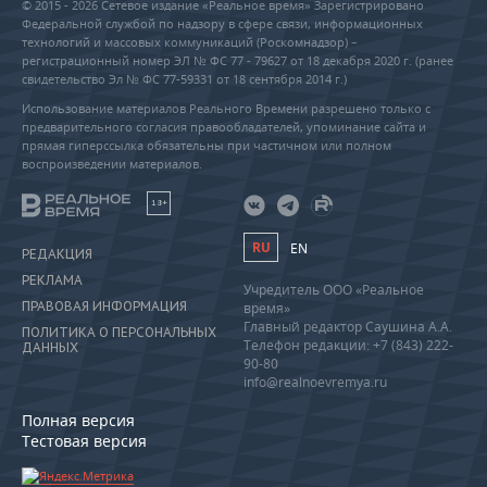
© 2015 - 2026 Сетевое издание «Реальное время» Зарегистрировано
Федеральной службой по надзору в сфере связи, информационных
технологий и массовых коммуникаций (Роскомнадзор) –
регистрационный номер ЭЛ № ФС 77 - 79627 от 18 декабря 2020 г. (ранее
свидетельство Эл № ФС 77-59331 от 18 сентября 2014 г.)
Использование материалов Реального Времени разрешено только с
предварительного согласия правообладателей, упоминание сайта и
прямая гиперссылка обязательны при частичном или полном
воспроизведении материалов.
18+
RU
EN
РЕДАКЦИЯ
РЕКЛАМА
Учредитель ООО «Реальное
ПРАВОВАЯ ИНФОРМАЦИЯ
время»
Главный редактор Саушина А.А.
ПОЛИТИКА О ПЕРСОНАЛЬНЫХ
Телефон редакции: +7 (843) 222-
ДАННЫХ
90-80
info@realnoevremya.ru
Полная версия
Тестовая версия