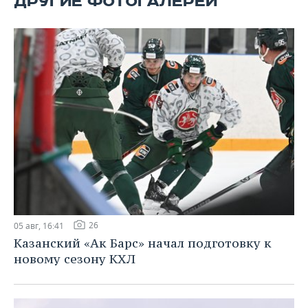
ДРУГИЕ ФОТОГАЛЕРЕИ
ВОДНЫЕ ВИДЫ СПОРТА
ОБРАЗОВАНИЕ
ХОККЕЙ С МЯЧОМ
ПРОИСШЕСТВИЯ
26
05 авг, 16:41
Казанский «Ак Барс» начал подготовку к
новому сезону КХЛ