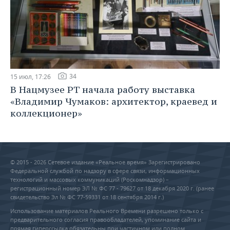
34
15 июл, 17:26
В Нацмузее РТ начала работу выставка
«Владимир Чумаков: архитектор, краевед и
коллекционер»
© 2015 - 2026 Сетевое издание «Реальное время» Зарегистрировано
Федеральной службой по надзору в сфере связи, информационных
технологий и массовых коммуникаций (Роскомнадзор) –
регистрационный номер ЭЛ № ФС 77 - 79627 от 18 декабря 2020 г. (ранее
свидетельство Эл № ФС 77-59331 от 18 сентября 2014 г.)
Использование материалов Реального Времени разрешено только с
предварительного согласия правообладателей, упоминание сайта и
прямая гиперссылка обязательны при частичном или полном