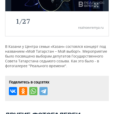
НЕФТЕХИМИЯ
РОЗНИЧНАЯ ТОРГОВЛЯ
НОВОСТИ ТЕХНОЛОГИЙ
МЕРОПРИЯТИЯ
НЕФТЬ
1
/
27
ТРАНСПОРТ
IT
НОВОСТИ МЕРОПРИЯТИЙ
СПОРТ
ОПК
realnoevremya.ru
УСЛУГИ
МЕДИА
ВЫЕЗДНАЯ РЕДАКЦИЯ
НОВОСТИ СПОРТА
ОБЩЕСТВО
ЭНЕРГЕТИКА
ТЕЛЕКОММУНИКАЦИИ
БИЗНЕС-БРАНЧИ
ФУТБОЛ
НОВОСТИ ОБЩЕСТВА
ФОТОГАЛЕРЕЯ
В Казани у Центра семьи «Казан» состоялся концерт под
названием «Мой Татарстан – Мой выбор!». Мероприятие
было посвящено выборам депутатов Государственного
ONLINE-КОНФЕРЕНЦИИ
ХОККЕЙ
ВЛАСТЬ
СЮЖЕТЫ
Совета Татарстана седьмого созыва. Как это было - в
фотогалерее "Реального времени".
ОТКРЫТАЯ ЛЕКЦИЯ
БАСКЕТБОЛ
ИНФРАСТРУКТУРА
СПРАВОЧНИК
ВОЛЕЙБОЛ
ИСТОРИЯ
СПИСОК ПЕРСОН
ПОЛНАЯ ВЕРСИЯ
Поделитесь в соцсетях
КИБЕРСПОРТ
КУЛЬТУРА
СПИСОК КОМПАНИЙ
ФИГУРНОЕ КАТАНИЕ
МЕДИЦИНА