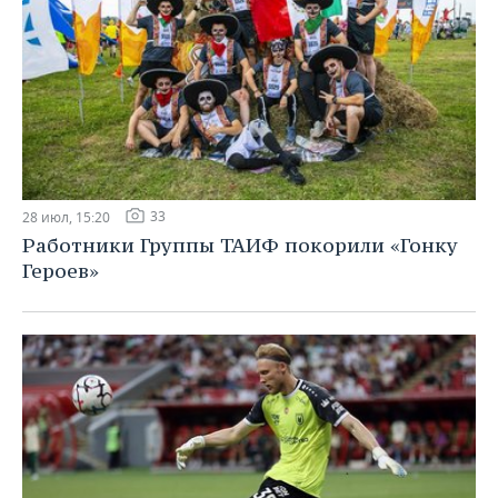
33
28 июл, 15:20
Работники Группы ТАИФ покорили «Гонку
Героев»