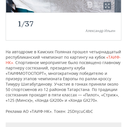
НЕФТЕХИМИЯ
РОЗНИЧНАЯ ТОРГОВЛЯ
НОВОСТИ ТЕХНОЛОГИЙ
МЕРОПРИЯТИЯ
НЕФТЬ
1
/
37
ТРАНСПОРТ
IT
НОВОСТИ МЕРОПРИЯТИЙ
СПОРТ
ОПК
Александр Ильин
УСЛУГИ
МЕДИА
ВЫЕЗДНАЯ РЕДАКЦИЯ
НОВОСТИ СПОРТА
ОБЩЕСТВО
ЭНЕРГЕТИКА
ТЕЛЕКОММУНИКАЦИИ
БИЗНЕС-БРАНЧИ
ФУТБОЛ
НОВОСТИ ОБЩЕСТВА
ФОТОГАЛЕРЕЯ
На автодроме в Камских Полянах прошел четырнадцатый
республиканский чемпионат по картингу на кубок
«ТАИФ-
НК».
ONLINE-КОНФЕРЕНЦИИ
ХОККЕЙ
ВЛАСТЬ
Спортивное мероприятие было посвящено главному
СЮЖЕТЫ
партнеру состязаний, президенту клуба
«ТАИФМОТОСПОРТ», многократному победителю и
ОТКРЫТАЯ ЛЕКЦИЯ
БАСКЕТБОЛ
ИНФРАСТРУКТУРА
СПРАВОЧНИК
призеру этапов чемпионата Европы по ралли-кроссу
Тимуру Шигабутдинову. Участие в гонках приняли около
ВОЛЕЙБОЛ
ИСТОРИЯ
СПИСОК ПЕРСОН
ПОЛНАЯ ВЕРСИЯ
50 спортсменов из 12 районов Татарстана. По традиции
состязания проходят в пяти классах — «Пилот», «Стриж»,
«125 (Минск)», «Хонда GX200» и «Хонда GX270».
КИБЕРСПОРТ
КУЛЬТУРА
СПИСОК КОМПАНИЙ
Реклама АО «ТАИФ-НК». Токен: 2SDnjcuC4bC
ФИГУРНОЕ КАТАНИЕ
МЕДИЦИНА