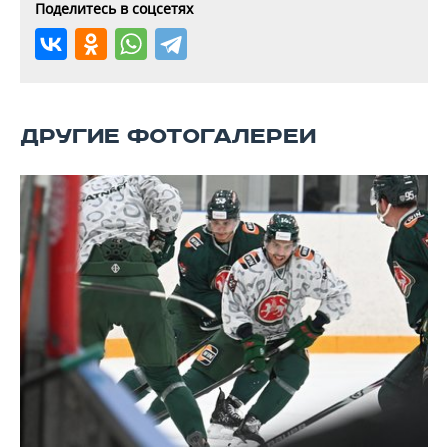
ВОДНЫЕ ВИДЫ СПОРТА
ОБРАЗОВАНИЕ
Поделитесь в соцсетях
ХОККЕЙ С МЯЧОМ
ПРОИСШЕСТВИЯ
ДРУГИЕ ФОТОГАЛЕРЕИ