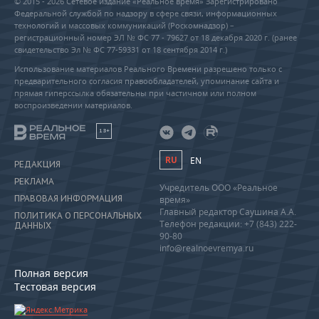
© 2015 - 2026 Сетевое издание «Реальное время» Зарегистрировано
Федеральной службой по надзору в сфере связи, информационных
технологий и массовых коммуникаций (Роскомнадзор) –
регистрационный номер ЭЛ № ФС 77 - 79627 от 18 декабря 2020 г. (ранее
свидетельство Эл № ФС 77-59331 от 18 сентября 2014 г.)
Использование материалов Реального Времени разрешено только с
предварительного согласия правообладателей, упоминание сайта и
прямая гиперссылка обязательны при частичном или полном
воспроизведении материалов.
18+
RU
EN
РЕДАКЦИЯ
РЕКЛАМА
Учредитель ООО «Реальное
ПРАВОВАЯ ИНФОРМАЦИЯ
время»
Главный редактор Саушина А.А.
ПОЛИТИКА О ПЕРСОНАЛЬНЫХ
Телефон редакции: +7 (843) 222-
ДАННЫХ
90-80
info@realnoevremya.ru
Полная версия
Тестовая версия