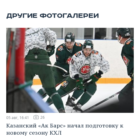
ВОДНЫЕ ВИДЫ СПОРТА
ОБРАЗОВАНИЕ
ДРУГИЕ ФОТОГАЛЕРЕИ
ХОККЕЙ С МЯЧОМ
ПРОИСШЕСТВИЯ
26
05 авг, 16:41
Казанский «Ак Барс» начал подготовку к
новому сезону КХЛ