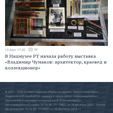
34
15 июл, 17:26
В Нацмузее РТ начала работу выставка
«Владимир Чумаков: архитектор, краевед и
коллекционер»
© 2015 - 2026 Сетевое издание «Реальное время» Зарегистрировано
Федеральной службой по надзору в сфере связи, информационных
технологий и массовых коммуникаций (Роскомнадзор) –
регистрационный номер ЭЛ № ФС 77 - 79627 от 18 декабря 2020 г. (ранее
свидетельство Эл № ФС 77-59331 от 18 сентября 2014 г.)