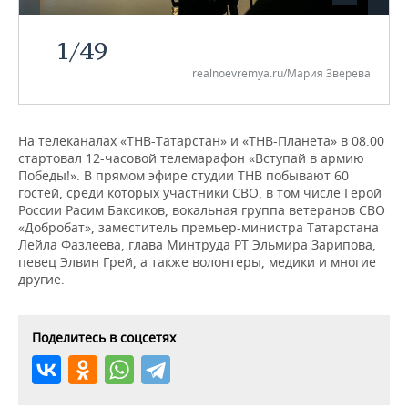
НЕФТЕХИМИЯ
РОЗНИЧНАЯ ТОРГОВЛЯ
НОВОСТИ ТЕХНОЛОГИЙ
МЕРОПРИЯТИЯ
1
/
49
НЕФТЬ
realnoevremya.ru/Мария Зверева
ТРАНСПОРТ
IT
НОВОСТИ МЕРОПРИЯТИЙ
СПОРТ
ОПК
УСЛУГИ
МЕДИА
ВЫЕЗДНАЯ РЕДАКЦИЯ
НОВОСТИ СПОРТА
ОБЩЕСТВО
ЭНЕРГЕТИКА
На телеканалах «ТНВ-Татарстан» и «ТНВ-Планета» в 08.00
стартовал 12-часовой телемарафон «Вступай в армию
ТЕЛЕКОММУНИКАЦИИ
БИЗНЕС-БРАНЧИ
ФУТБОЛ
НОВОСТИ ОБЩЕСТВА
ФОТОГАЛЕРЕЯ
Победы!». В прямом эфире студии ТНВ побывают 60
гостей, среди которых участники СВО, в том числе Герой
ONLINE-КОНФЕРЕНЦИИ
ХОККЕЙ
ВЛАСТЬ
СЮЖЕТЫ
России Расим Баксиков, вокальная группа ветеранов СВО
«Добробат», заместитель премьер-министра Татарстана
ОТКРЫТАЯ ЛЕКЦИЯ
БАСКЕТБОЛ
ИНФРАСТРУКТУРА
СПРАВОЧНИК
Лейла Фазлеева, глава Минтруда РТ Эльмира Зарипова,
певец Элвин Грей, а также волонтеры, медики и многие
другие.
ВОЛЕЙБОЛ
ИСТОРИЯ
СПИСОК ПЕРСОН
ПОЛНАЯ ВЕРСИЯ
КИБЕРСПОРТ
КУЛЬТУРА
СПИСОК КОМПАНИЙ
Поделитесь в соцсетях
ФИГУРНОЕ КАТАНИЕ
МЕДИЦИНА