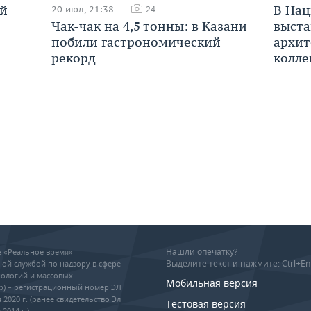
В Нац
ой
20 июл, 21:38
24
выста
Чак-чак на 4,5 тонны: в Казани
архит
побили гастрономический
колле
рекорд
Нашли опечатку?
ие «Реальное время»
Выделите текст и нажмите: Ctrl+En
ой службой по надзору в сфере
ологий и массовых
Мобильная версия
р) – регистрационный номер ЭЛ
 2020 г. (ранее свидетельство Эл
Тестовая версия
2014 г.)