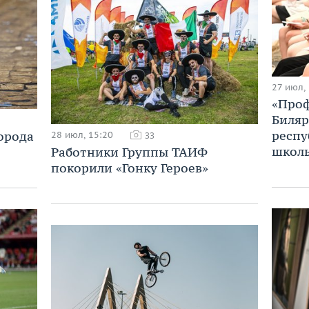
27 июл,
«Проф
Биляр
респу
орода
28 июл, 15:20
33
школ
Работники Группы ТАИФ
покорили «Гонку Героев»