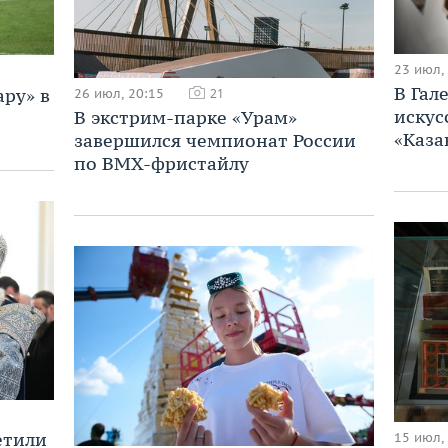
23 июл,
В Гал
ару» в
26 июл, 20:15
21
искус
В экстрим-парке «Урам»
«Каза
завершился чемпионат России
по BMX-фристайлу
етили
15 июл,