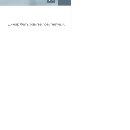
Динар Фатыхов/realnoevremya.ru