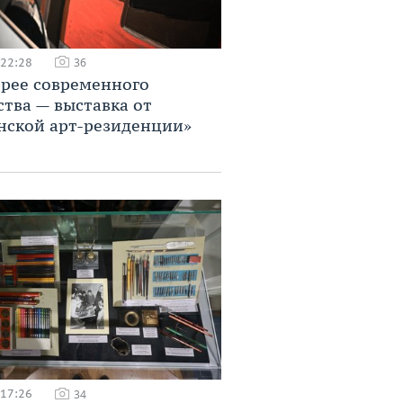
 22:28
36
ерее современного
ства — выставка от
нской арт-резиденции»
 17:26
34