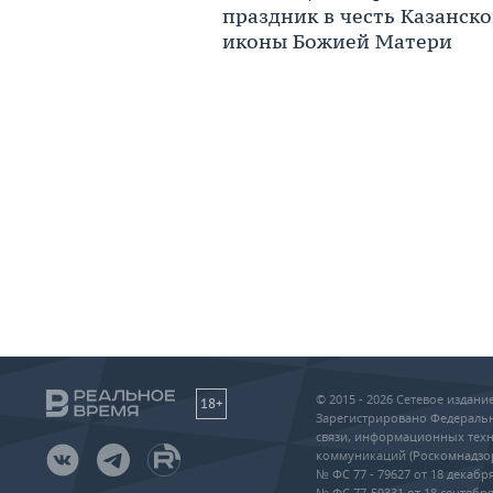
праздник в честь Казанск
иконы Божией Матери
© 2015 - 2026 Сетевое издан
18+
Зарегистрировано Федеральн
связи, информационных техн
коммуникаций (Роскомнадзо
№ ФС 77 - 79627 от 18 декабря
№ ФС 77-59331 от 18 сентября 