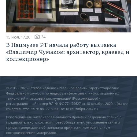
34
15 июл, 17:26
В Нацмузее РТ начала работу выставка
«Владимир Чумаков: архитектор, краевед и
коллекционер»
© 2015 - 2026 Сетевое издание «Реальное время» Зарегистрировано
Федеральной службой по надзору в сфере связи, информационных
технологий и массовых коммуникаций (Роскомнадзор) –
регистрационный номер ЭЛ № ФС 77 - 79627 от 18 декабря 2020 г. (ранее
свидетельство Эл № ФС 77-59331 от 18 сентября 2014 г.)
Использование материалов Реального Времени разрешено только с
предварительного согласия правообладателей, упоминание сайта и
прямая гиперссылка обязательны при частичном или полном
воспроизведении материалов.