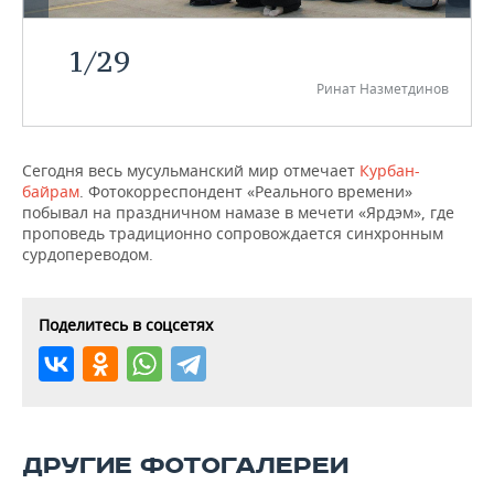
НЕФТЕХИМИЯ
РОЗНИЧНАЯ ТОРГОВЛЯ
НОВОСТИ ТЕХНОЛОГИЙ
МЕРОПРИЯТИЯ
1
/
29
НЕФТЬ
Ринат Назметдинов
ТРАНСПОРТ
IT
НОВОСТИ МЕРОПРИЯТИЙ
СПОРТ
ОПК
УСЛУГИ
МЕДИА
ВЫЕЗДНАЯ РЕДАКЦИЯ
НОВОСТИ СПОРТА
ОБЩЕСТВО
ЭНЕРГЕТИКА
Сегодня весь мусульманский мир отмечает
Курбан-
байрам
. Фотокорреспондент «Реального времени»
ТЕЛЕКОММУНИКАЦИИ
БИЗНЕС-БРАНЧИ
ФУТБОЛ
НОВОСТИ ОБЩЕСТВА
ФОТОГАЛЕРЕЯ
побывал на праздничном намазе в мечети «Ярдэм», где
проповедь традиционно сопровождается синхронным
ONLINE-КОНФЕРЕНЦИИ
ХОККЕЙ
ВЛАСТЬ
СЮЖЕТЫ
сурдопереводом.
ОТКРЫТАЯ ЛЕКЦИЯ
БАСКЕТБОЛ
ИНФРАСТРУКТУРА
СПРАВОЧНИК
Поделитесь в соцсетях
ВОЛЕЙБОЛ
ИСТОРИЯ
СПИСОК ПЕРСОН
ПОЛНАЯ ВЕРСИЯ
КИБЕРСПОРТ
КУЛЬТУРА
СПИСОК КОМПАНИЙ
ФИГУРНОЕ КАТАНИЕ
МЕДИЦИНА
ДРУГИЕ ФОТОГАЛЕРЕИ