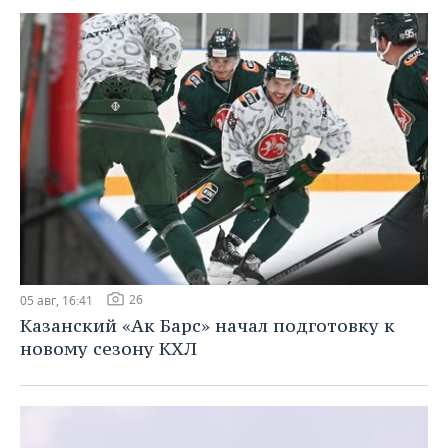
ВОДНЫЕ ВИДЫ СПОРТА
ОБРАЗОВАНИЕ
ХОККЕЙ С МЯЧОМ
ПРОИСШЕСТВИЯ
26
05 авг, 16:41
Казанский «Ак Барс» начал подготовку к
новому сезону КХЛ