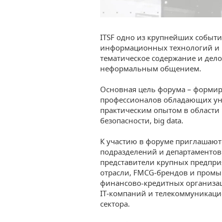
ITSF одно из крупнейших событи
информационных технологий и к
тематическое содержание и дел
неформальным общением.
Основная цель форума – форми
профессионалов обладающих ун
практическим опытом в области
безопасности, big data.
К участию в форуме приглашаютс
подразделений и департаментов 
представители крупных предпр
отрасли, FMCG‑брендов и пром
финансово-кредитных организац
IT‑компаний и телекоммуникаци
сектора.