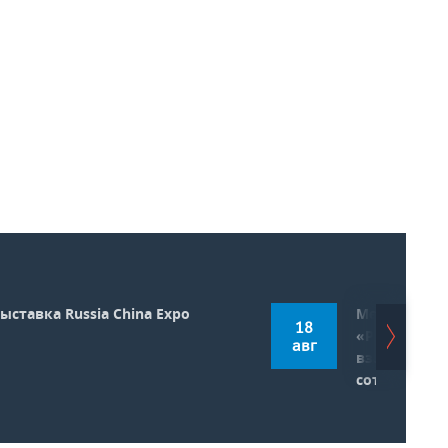
ыставка Russia China Expo
Междунаро
18
«РОСТКИ: Ро
авг
взаимовыго
сотрудниче