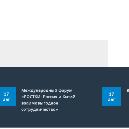
Международный форум
В
17
17
«РОСТКИ: Россия и Китай —
авг
авг
взаимовыгодное
сотрудничество»