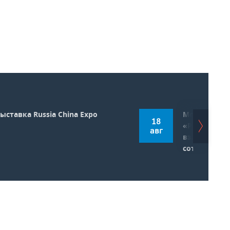
ыставка Russia China Expo
Междунаро
18
«РОСТКИ: Ро
авг
взаимовыго
сотрудниче