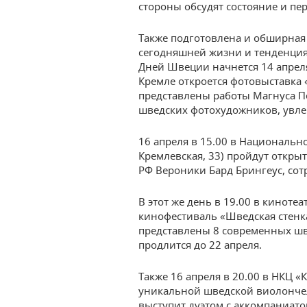
стороны обсудят состояние и пе
Также подготовлена и обширная
сегодняшней жизни и тенденция
Дней Швеции начнется 14 апреля.
Кремле откроется фотовыставка 
представлены работы Магнуса П
шведских фотохудожников, увле
16 апреля в 15.00 в Национально
Кремлевская, 33) пройдут откры
РФ Вероники Бард Брингеус, сот
В этот же день в 19.00 в кинотеа
кинофестиваль «Шведская стенк
представлены 8 современных ш
продлится до 22 апреля.
Также 16 апреля в 20.00 в НКЦ «К
уникальной шведской виолончел
выступит дуэтом с аккомпаниат