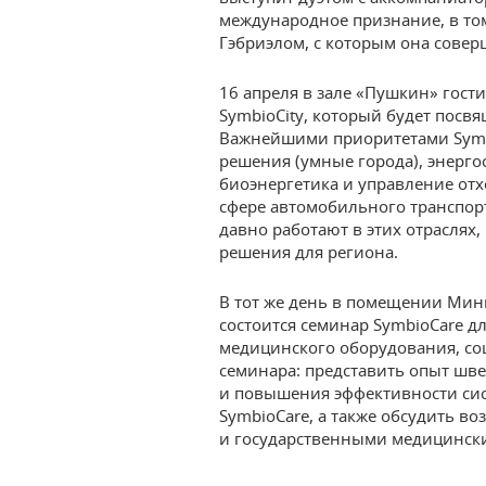
международное признание, в том
Гэбриэлом, с которым она совер
16 апреля в зале «Пушкин» гост
SymbioCity, который будет посв
Важнейшими приоритетами Symb
решения (умные города), энерг
биоэнергетика и управление отх
сфере автомобильного транспор
давно работают в этих отраслях,
решения для региона.
В тот же день в помещении Мин
состоится семинар SymbioCare д
медицинского оборудования, со
семинара: представить опыт шве
и повышения эффективности сис
SymbioCare, а также обсудить в
и государственными медицински