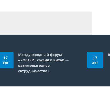
Международный форум
В
17
17
«РОСТКИ: Россия и Китай —
авг
авг
взаимовыгодное
сотрудничество»