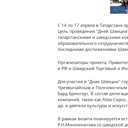
С 14 по 17 апреля в Татарстане 
Цель проведения "Дней Швеции"
татарстанскими и шведскими ко
образовательного сотрудничеств
последними достижениями Швеци
Организаторы проекта: Правите
в РФ и Шведский Торговый и Ин
Для участия в "Днях Швеции" го
Чрезвычайным и Полномочным 
Бард Брингеус. В состав делега
компаний, таких как Atlas Copco, A
др. и деятели культуры и искусст
В рамках визита планируется вс
Р.Н.Минниханова со шведской де