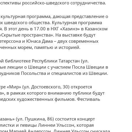
рспективы российско-шведского сотрудничества.
 культурная программа, дающая представление о
х шведского общества. Культурная программа
 В этот день в 17.00 в НХГ «Хазинэ» в Казанском
«Скрытые пространства». На выставке будут
етерссона и Юнаса Дама – двух современных
ченных морем, памятью и историей.
й библиотеке Республики Татарстан (ул.
тые лекции о Швеции с участием Посла Швеции в
рудников Посольства и специалистов из Швеции.
тре «Мир» (ул. Достоевского, 30) откроется
а», в рамках которого вниманию публики будут
ведских художественных фильмов. Фестиваль
азань» (ул. Пушкина, 86) состоится концерт
истки и певицы Линнеи Ульссон, которая
ором Марией Андерссон. Линнея Ульссон снискала