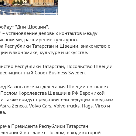
пройдут "Дни Швеции".
 – установление деловых контактов между
мпаниями, расширение культурно-
а Республики Татарстан и Швеции, знакомство с
и в экономике, культуре и искусстве.
льство Республики Татарстан, Посольство Швеции
вестиционный Совет Business Sweden.
род Казань посетит делегация Швеции во главе с
Послом Королевства Швеции в РФ Вероникой
ции также войдут представители ведущих шведских
stra Zeneca, Volvo Cars, Volvo trucks, Hags, Vireo и
ва.
треча Президента Республики Татарстан
легацией во главе с Послом, в ходе которой