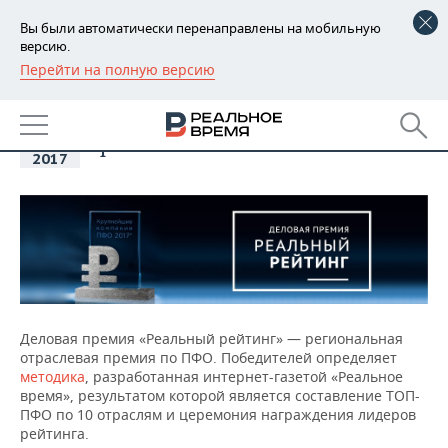
Вы были автоматически перенаправлены на мобильную
версию.
Перейти на полную версию
РЕГИОНЫ
01
Церемония награждения
БАШКОРТОСТАН
деловой премии "Реальный
НОВОСТИ
дек
рейтинг"
2017
ТАТАРСТАН
АНАЛИТИКА
УДМУРТИЯ
НОВОСТИ АНАЛИТИКИ
ЭКОНОМИКА
ДЕКЛАРАЦИИ О ДОХОДАХ
НОВОСТИ ЭКОНОМИКИ
ПРОМЫШЛЕННОСТЬ
КОРОЛИ ГОСЗАКАЗА ПФО
ФИНАНСЫ
НОВОСТИ
НЕДВИЖИМОСТЬ
ПРОМЫШЛЕННОСТИ
Деловая премия «Реальный рейтинг» — региональная
ВУЗЫ ТАТАРСТАНА
БАНКИ
НОВОСТИ НЕДВИЖИМОСТИ
АВТО
отраслевая премия по ПФО. Победителей определяет
АГРОПРОМ
методика
, разработанная интернет-газетой «Реальное
КОМУ ПРИНАДЛЕЖАТ
БЮДЖЕТ
НОВОСТИ АВТО
БИЗНЕС
время», результатом которой является составление ТОП-
ТОРГОВЫЕ ЦЕНТРЫ
МАШИНОСТРОЕНИЕ
ПФО по 10 отраслям и церемония награждения лидеров
ТАТАРСТАНА
рейтинга.
ИНВЕСТИЦИИ
НОВОСТИ БИЗНЕСА
ТЕХНОЛОГИИ