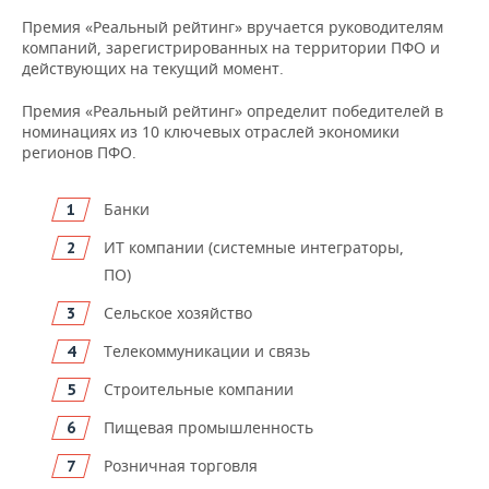
НЕФТЕХИМИЯ
Премия «Реальный рейтинг» вручается руководителям
РОЗНИЧНАЯ ТОРГОВЛЯ
НОВОСТИ ТЕХНОЛОГИЙ
МЕРОПРИЯТИЯ
компаний, зарегистрированных на территории ПФО и
НЕФТЬ
действующих на текущий момент.
ТРАНСПОРТ
IT
НОВОСТИ МЕРОПРИЯТИЙ
СПОРТ
ОПК
Премия «Реальный рейтинг» определит победителей в
номинациях из 10 ключевых отраслей экономики
УСЛУГИ
МЕДИА
ВЫЕЗДНАЯ РЕДАКЦИЯ
НОВОСТИ СПОРТА
ОБЩЕСТВО
регионов ПФО.
ЭНЕРГЕТИКА
ТЕЛЕКОММУНИКАЦИИ
БИЗНЕС-БРАНЧИ
ФУТБОЛ
НОВОСТИ ОБЩЕСТВА
ФОТОГАЛЕРЕЯ
Банки
ONLINE-КОНФЕРЕНЦИИ
ХОККЕЙ
ВЛАСТЬ
СЮЖЕТЫ
ИТ компании (системные интеграторы,
ПО)
ОТКРЫТАЯ ЛЕКЦИЯ
БАСКЕТБОЛ
ИНФРАСТРУКТУРА
СПРАВОЧНИК
Сельское хозяйство
ВОЛЕЙБОЛ
ИСТОРИЯ
СПИСОК ПЕРСОН
ПОЛНАЯ ВЕРСИЯ
Телекоммуникации и связь
Строительные компании
КИБЕРСПОРТ
КУЛЬТУРА
СПИСОК КОМПАНИЙ
Пищевая промышленность
ФИГУРНОЕ КАТАНИЕ
МЕДИЦИНА
Розничная торговля