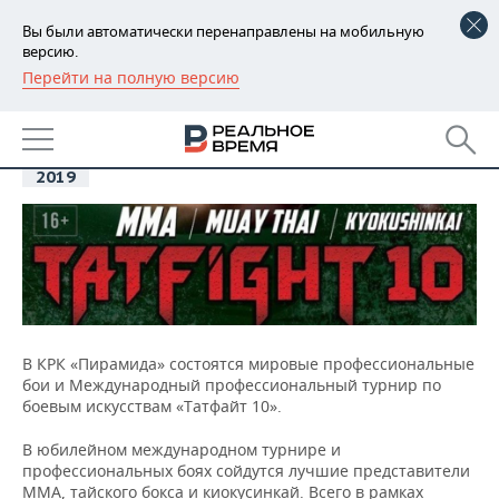
Вы были автоматически перенаправлены на мобильную
версию.
Перейти на полную версию
РЕГИОНЫ
07
Мировые профессиональные
БАШКОРТОСТАН
бои «ТАТФАЙТ 10»
НОВОСТИ
дек
2019
ТАТАРСТАН
АНАЛИТИКА
УДМУРТИЯ
НОВОСТИ АНАЛИТИКИ
ЭКОНОМИКА
ДЕКЛАРАЦИИ О ДОХОДАХ
НОВОСТИ ЭКОНОМИКИ
ПРОМЫШЛЕННОСТЬ
КОРОЛИ ГОСЗАКАЗА ПФО
ФИНАНСЫ
НОВОСТИ
НЕДВИЖИМОСТЬ
ПРОМЫШЛЕННОСТИ
В КРК «Пирамида» состоятся мировые профессиональные
бои и Международный профессиональный турнир по
ВУЗЫ ТАТАРСТАНА
БАНКИ
НОВОСТИ НЕДВИЖИМОСТИ
АВТО
АГРОПРОМ
боевым искусствам «Татфайт 10».
КОМУ ПРИНАДЛЕЖАТ
БЮДЖЕТ
НОВОСТИ АВТО
БИЗНЕС
В юбилейном международном турнире и
ТОРГОВЫЕ ЦЕНТРЫ
МАШИНОСТРОЕНИЕ
профессиональных боях сойдутся лучшие представители
ТАТАРСТАНА
ИНВЕСТИЦИИ
НОВОСТИ БИЗНЕСА
ТЕХНОЛОГИИ
ММА, тайского бокса и киокусинкай. Всего в рамках