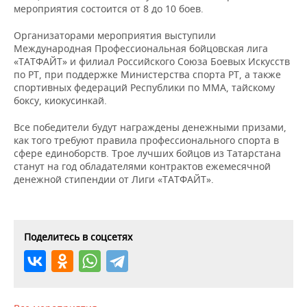
НЕФТЕХИМИЯ
мероприятия состоится от 8 до 10 боев.
РОЗНИЧНАЯ ТОРГОВЛЯ
НОВОСТИ ТЕХНОЛОГИЙ
МЕРОПРИЯТИЯ
Организаторами мероприятия выступили
НЕФТЬ
Международная Профессиональная бойцовская лига
ТРАНСПОРТ
IT
НОВОСТИ МЕРОПРИЯТИЙ
СПОРТ
«ТАТФАЙТ» и филиал Российского Союза Боевых Искусств
ОПК
по РТ, при поддержке Министерства спорта РТ, а также
спортивных федераций Республики по ММА, тайскому
УСЛУГИ
МЕДИА
ВЫЕЗДНАЯ РЕДАКЦИЯ
НОВОСТИ СПОРТА
ОБЩЕСТВО
ЭНЕРГЕТИКА
боксу, киокусинкай.
ТЕЛЕКОММУНИКАЦИИ
БИЗНЕС-БРАНЧИ
ФУТБОЛ
НОВОСТИ ОБЩЕСТВА
ФОТОГАЛЕРЕЯ
Все победители будут награждены денежными призами,
как того требуют правила профессионального спорта в
ONLINE-КОНФЕРЕНЦИИ
ХОККЕЙ
ВЛАСТЬ
СЮЖЕТЫ
сфере единоборств. Трое лучших бойцов из Татарстана
станут на год обладателями контрактов ежемесячной
денежной стипендии от Лиги «ТАТФАЙТ».
ОТКРЫТАЯ ЛЕКЦИЯ
БАСКЕТБОЛ
ИНФРАСТРУКТУРА
СПРАВОЧНИК
ВОЛЕЙБОЛ
ИСТОРИЯ
СПИСОК ПЕРСОН
ПОЛНАЯ ВЕРСИЯ
Поделитесь в соцсетях
КИБЕРСПОРТ
КУЛЬТУРА
СПИСОК КОМПАНИЙ
ФИГУРНОЕ КАТАНИЕ
МЕДИЦИНА