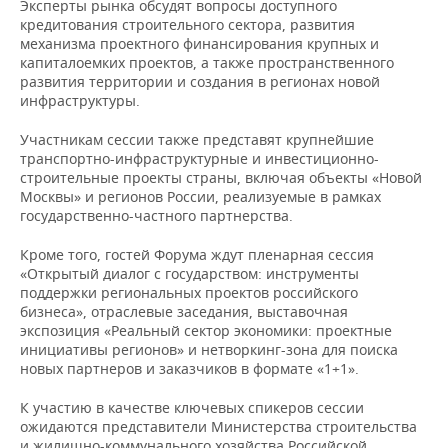
Эксперты рынка обсудят вопросы доступного
НЕФТЕХИМИЯ
кредитования строительного сектора, развития
РОЗНИЧНАЯ ТОРГОВЛЯ
НОВОСТИ ТЕХНОЛОГИЙ
МЕРОПРИЯТИЯ
механизма проектного финансирования крупных и
НЕФТЬ
капиталоемких проектов, а также пространственного
развития территории и создания в регионах новой
ТРАНСПОРТ
IT
НОВОСТИ МЕРОПРИЯТИЙ
СПОРТ
ОПК
инфраструктуры.
УСЛУГИ
МЕДИА
ВЫЕЗДНАЯ РЕДАКЦИЯ
НОВОСТИ СПОРТА
ОБЩЕСТВО
Участникам сессии также представят крупнейшие
ЭНЕРГЕТИКА
транспортно-инфраструктурные и инвестиционно-
ТЕЛЕКОММУНИКАЦИИ
БИЗНЕС-БРАНЧИ
ФУТБОЛ
НОВОСТИ ОБЩЕСТВА
ФОТОГАЛЕРЕЯ
строительные проекты страны, включая объекты «Новой
Москвы» и регионов России, реализуемые в рамках
государственно-частного партнерства.
ONLINE-КОНФЕРЕНЦИИ
ХОККЕЙ
ВЛАСТЬ
СЮЖЕТЫ
Кроме того, гостей Форума ждут пленарная сессия
ОТКРЫТАЯ ЛЕКЦИЯ
БАСКЕТБОЛ
ИНФРАСТРУКТУРА
СПРАВОЧНИК
«Открытый диалог с государством: инструменты
поддержки региональных проектов российского
бизнеса», отраслевые заседания, выставочная
ВОЛЕЙБОЛ
ИСТОРИЯ
СПИСОК ПЕРСОН
ПОЛНАЯ ВЕРСИЯ
экспозиция «Реальный сектор экономики: проектные
инициативы регионов» и нетворкинг-зона для поиска
КИБЕРСПОРТ
КУЛЬТУРА
СПИСОК КОМПАНИЙ
новых партнеров и заказчиков в формате «1+1».
ФИГУРНОЕ КАТАНИЕ
МЕДИЦИНА
К участию в качестве ключевых спикеров сессии
ожидаются представители Министерства строительства
и жилищно-коммунального хозяйства Российской