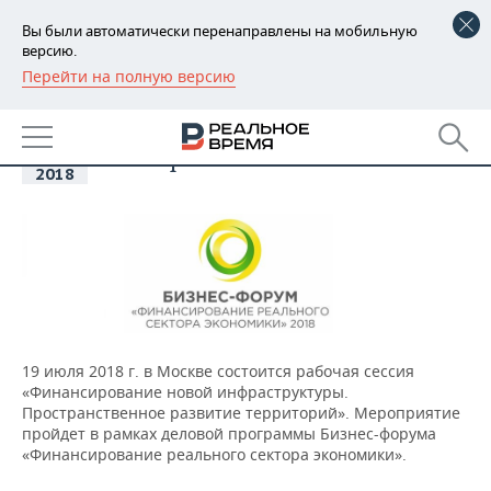
Вы были автоматически перенаправлены на мобильную
версию.
Перейти на полную версию
РЕГИОНЫ
19
Бизнес-форум
БАШКОРТОСТАН
«Финансирование реального
НОВОСТИ
июл
сектора экономики-2018»
2018
ТАТАРСТАН
АНАЛИТИКА
УДМУРТИЯ
НОВОСТИ АНАЛИТИКИ
ЭКОНОМИКА
ДЕКЛАРАЦИИ О ДОХОДАХ
НОВОСТИ ЭКОНОМИКИ
ПРОМЫШЛЕННОСТЬ
КОРОЛИ ГОСЗАКАЗА ПФО
ФИНАНСЫ
НОВОСТИ
НЕДВИЖИМОСТЬ
ПРОМЫШЛЕННОСТИ
19 июля 2018 г. в Москве состоится рабочая сессия
ВУЗЫ ТАТАРСТАНА
БАНКИ
НОВОСТИ НЕДВИЖИМОСТИ
АВТО
«Финансирование новой инфраструктуры.
АГРОПРОМ
Пространственное развитие территорий». Мероприятие
КОМУ ПРИНАДЛЕЖАТ
БЮДЖЕТ
НОВОСТИ АВТО
БИЗНЕС
пройдет в рамках деловой программы Бизнес-форума
ТОРГОВЫЕ ЦЕНТРЫ
МАШИНОСТРОЕНИЕ
«Финансирование реального сектора экономики».
ТАТАРСТАНА
ИНВЕСТИЦИИ
НОВОСТИ БИЗНЕСА
ТЕХНОЛОГИИ