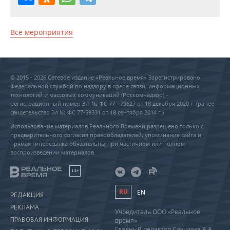
Все мероприятия
© 2015 - 2026 Сетевое издание «Реальное время» Зарегистрировано
Федеральной службой по надзору в сфере связи, информационных
технологий и массовых коммуникаций (Роскомнадзор) –
регистрационный номер ЭЛ № ФС 77 - 79627 от 18 декабря 2020 г. (ранее
свидетельство Эл № ФС 77-59331 от 18 сентября 2014 г.)
Использование материалов Реального Времени разрешено только с
предварительного согласия правообладателей, упоминание сайта и
прямая гиперссылка обязательны при частичном или полном
воспроизведении материалов.
18+
RU
EN
РЕДАКЦИЯ
РЕКЛАМА
Учредитель ООО «Реальное
ПРАВОВАЯ ИНФОРМАЦИЯ
время»
Главный редактор Саушина А.А.