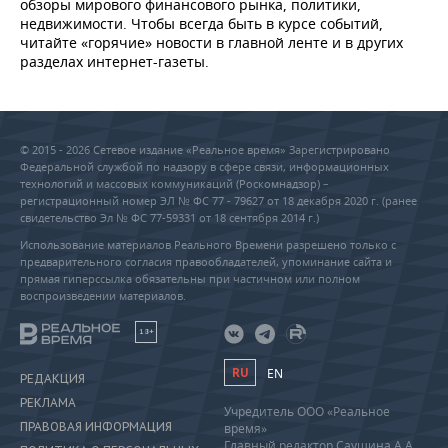
обзоры мирового финансового рынка, политики,
недвижимости. Чтобы всегда быть в курсе событий,
читайте «горячие» новости в главной ленте и в других
разделах интернет-газеты.
© 2015 - 2026 Сетевое издание «Реальное время» Зарегистрировано
Федеральной службой по надзору в сфере связи, информационных
технологий и массовых коммуникаций (Роскомнадзор) –
регистрационный номер ЭЛ № ФС 77 - 79627 от 18 декабря 2020 г. (ранее
свидетельство Эл № ФС 77-59331 от 18 сентября 2014 г.)
Использование материалов Реального Времени разрешено только с
предварительного согласия правообладателей, упоминание сайта и
прямая гиперссылка обязательны при частичном или полном
воспроизведении материалов.
18+
RU
EN
РЕДАКЦИЯ
РЕКЛАМА
Учредитель ООО «Реальное
ПРАВОВАЯ ИНФОРМАЦИЯ
время»
Главный редактор Саушина А.А.