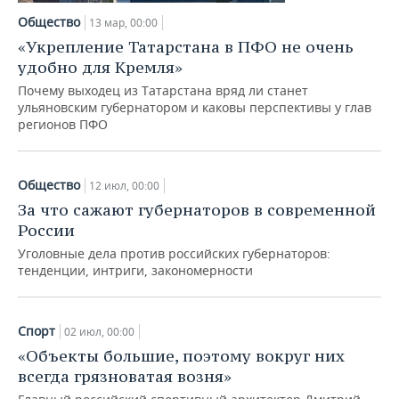
НЕФТЕХИМИЯ
Общество
13 мар, 00:00
РОЗНИЧНАЯ ТОРГОВЛЯ
НОВОСТИ ТЕХНОЛОГИЙ
МЕРОПРИЯТИЯ
«Укрепление Татарстана в ПФО не очень
НЕФТЬ
удобно для Кремля»
ТРАНСПОРТ
IT
НОВОСТИ МЕРОПРИЯТИЙ
СПОРТ
ОПК
Почему выходец из Татарстана вряд ли станет
ульяновским губернатором и каковы перспективы у глав
УСЛУГИ
МЕДИА
ВЫЕЗДНАЯ РЕДАКЦИЯ
НОВОСТИ СПОРТА
ОБЩЕСТВО
регионов ПФО
ЭНЕРГЕТИКА
ТЕЛЕКОММУНИКАЦИИ
БИЗНЕС-БРАНЧИ
ФУТБОЛ
НОВОСТИ ОБЩЕСТВА
ФОТОГАЛЕРЕЯ
Общество
12 июл, 00:00
ONLINE-КОНФЕРЕНЦИИ
ХОККЕЙ
ВЛАСТЬ
СЮЖЕТЫ
За что сажают губернаторов в современной
России
ОТКРЫТАЯ ЛЕКЦИЯ
БАСКЕТБОЛ
ИНФРАСТРУКТУРА
СПРАВОЧНИК
Уголовные дела против российских губернаторов:
тенденции, интриги, закономерности
ВОЛЕЙБОЛ
ИСТОРИЯ
СПИСОК ПЕРСОН
ПОЛНАЯ ВЕРСИЯ
КИБЕРСПОРТ
КУЛЬТУРА
СПИСОК КОМПАНИЙ
Спорт
02 июл, 00:00
«Объекты большие, поэтому вокруг них
ФИГУРНОЕ КАТАНИЕ
МЕДИЦИНА
всегда грязноватая возня»