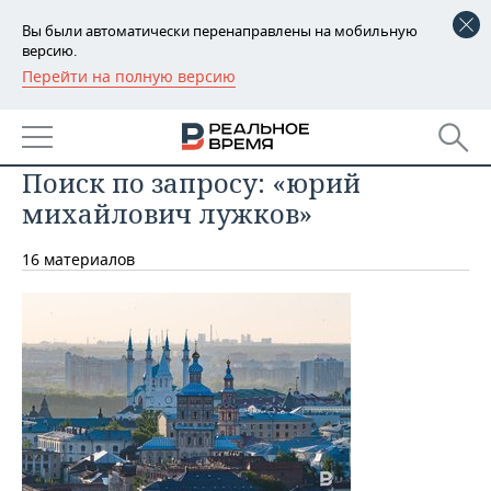
Вы были автоматически перенаправлены на мобильную
версию.
Перейти на полную версию
РЕГИОНЫ
БАШКОРТОСТАН
НОВОСТИ
Поиск по запросу: «юрий
ТАТАРСТАН
АНАЛИТИКА
михайлович лужков»
УДМУРТИЯ
НОВОСТИ АНАЛИТИКИ
ЭКОНОМИКА
16 материалов
ДЕКЛАРАЦИИ О ДОХОДАХ
НОВОСТИ ЭКОНОМИКИ
ПРОМЫШЛЕННОСТЬ
КОРОЛИ ГОСЗАКАЗА ПФО
ФИНАНСЫ
НОВОСТИ
НЕДВИЖИМОСТЬ
ПРОМЫШЛЕННОСТИ
ВУЗЫ ТАТАРСТАНА
БАНКИ
НОВОСТИ НЕДВИЖИМОСТИ
АВТО
АГРОПРОМ
КОМУ ПРИНАДЛЕЖАТ
БЮДЖЕТ
НОВОСТИ АВТО
БИЗНЕС
ТОРГОВЫЕ ЦЕНТРЫ
МАШИНОСТРОЕНИЕ
ТАТАРСТАНА
ИНВЕСТИЦИИ
НОВОСТИ БИЗНЕСА
ТЕХНОЛОГИИ