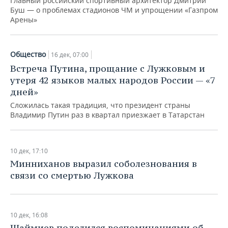
Главный российский спортивный архитектор Дмитрий
ВОДНЫЕ ВИДЫ СПОРТА
ОБРАЗОВАНИЕ
Буш — о проблемах стадионов ЧМ и упрощении «Газпром
Арены»
ХОККЕЙ С МЯЧОМ
ПРОИСШЕСТВИЯ
Общество
16 дек, 07:00
Встреча Путина, прощание с Лужковым и
утеря 42 языков малых народов России — «7
дней»
Сложилась такая традиция, что президент страны
Владимир Путин раз в квартал приезжает в Татарстан
10 дек, 17:10
Минниханов выразил соболезнования в
связи со смертью Лужкова
10 дек, 16:08
Шаймиев поделился воспоминаниями об