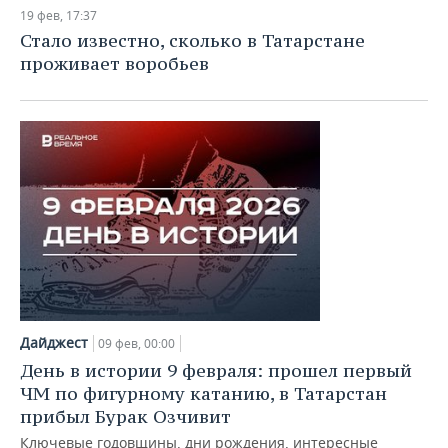
НЕФТЕХИМИЯ
19 фев, 17:37
РОЗНИЧНАЯ ТОРГОВЛЯ
НОВОСТИ ТЕХНОЛОГИЙ
МЕРОПРИЯТИЯ
Стало известно, сколько в Татарстане
НЕФТЬ
проживает воробьев
ТРАНСПОРТ
IT
НОВОСТИ МЕРОПРИЯТИЙ
СПОРТ
ОПК
УСЛУГИ
МЕДИА
ВЫЕЗДНАЯ РЕДАКЦИЯ
НОВОСТИ СПОРТА
ОБЩЕСТВО
ЭНЕРГЕТИКА
ТЕЛЕКОММУНИКАЦИИ
БИЗНЕС-БРАНЧИ
ФУТБОЛ
НОВОСТИ ОБЩЕСТВА
ФОТОГАЛЕРЕЯ
ONLINE-КОНФЕРЕНЦИИ
ХОККЕЙ
ВЛАСТЬ
СЮЖЕТЫ
ОТКРЫТАЯ ЛЕКЦИЯ
БАСКЕТБОЛ
ИНФРАСТРУКТУРА
СПРАВОЧНИК
ВОЛЕЙБОЛ
ИСТОРИЯ
СПИСОК ПЕРСОН
ПОЛНАЯ ВЕРСИЯ
Дайджест
09 фев, 00:00
КИБЕРСПОРТ
КУЛЬТУРА
СПИСОК КОМПАНИЙ
День в истории 9 февраля: прошел первый
ЧМ по фигурному катанию, в Татарстан
ФИГУРНОЕ КАТАНИЕ
МЕДИЦИНА
прибыл Бурак Озчивит
Ключевые годовщины, дни рождения, интересные