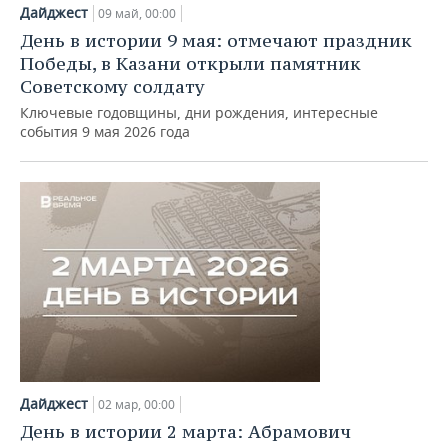
НЕФТЕХИМИЯ
Дайджест
09 май, 00:00
РОЗНИЧНАЯ ТОРГОВЛЯ
НОВОСТИ ТЕХНОЛОГИЙ
МЕРОПРИЯТИЯ
День в истории 9 мая: отмечают праздник
НЕФТЬ
Победы, в Казани открыли памятник
ТРАНСПОРТ
IT
НОВОСТИ МЕРОПРИЯТИЙ
СПОРТ
Советскому солдату
ОПК
Ключевые годовщины, дни рождения, интересные
УСЛУГИ
МЕДИА
ВЫЕЗДНАЯ РЕДАКЦИЯ
НОВОСТИ СПОРТА
ОБЩЕСТВО
события 9 мая 2026 года
ЭНЕРГЕТИКА
ТЕЛЕКОММУНИКАЦИИ
БИЗНЕС-БРАНЧИ
ФУТБОЛ
НОВОСТИ ОБЩЕСТВА
ФОТОГАЛЕРЕЯ
ONLINE-КОНФЕРЕНЦИИ
ХОККЕЙ
ВЛАСТЬ
СЮЖЕТЫ
ОТКРЫТАЯ ЛЕКЦИЯ
БАСКЕТБОЛ
ИНФРАСТРУКТУРА
СПРАВОЧНИК
ВОЛЕЙБОЛ
ИСТОРИЯ
СПИСОК ПЕРСОН
ПОЛНАЯ ВЕРСИЯ
КИБЕРСПОРТ
КУЛЬТУРА
СПИСОК КОМПАНИЙ
Дайджест
ФИГУРНОЕ КАТАНИЕ
МЕДИЦИНА
02 мар, 00:00
День в истории 2 марта: Абрамович