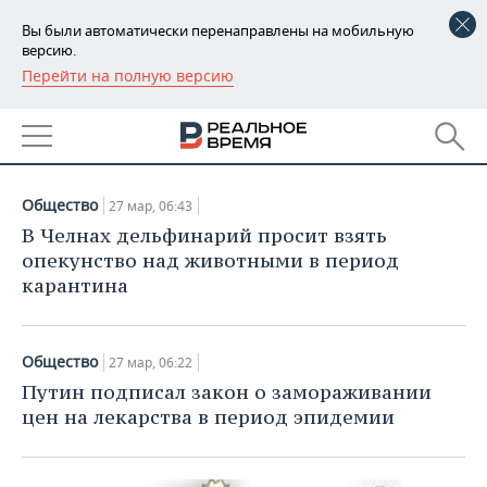
Вы были автоматически перенаправлены на мобильную
версию.
Перейти на полную версию
РЕГИОНЫ
НОВОСТИ
БАШКОРТОСТАН
НОВОСТИ
27.03.2020
ТАТАРСТАН
АНАЛИТИКА
Общество
27 мар, 06:43
УДМУРТИЯ
НОВОСТИ АНАЛИТИКИ
ЭКОНОМИКА
В Челнах дельфинарий просит взять
опекунство над животными в период
ДЕКЛАРАЦИИ О ДОХОДАХ
НОВОСТИ ЭКОНОМИКИ
ПРОМЫШЛЕННОСТЬ
карантина
КОРОЛИ ГОСЗАКАЗА ПФО
ФИНАНСЫ
НОВОСТИ
НЕДВИЖИМОСТЬ
ПРОМЫШЛЕННОСТИ
Общество
27 мар, 06:22
ВУЗЫ ТАТАРСТАНА
БАНКИ
НОВОСТИ НЕДВИЖИМОСТИ
АВТО
Путин подписал закон о замораживании
АГРОПРОМ
цен на лекарства в период эпидемии
КОМУ ПРИНАДЛЕЖАТ
БЮДЖЕТ
НОВОСТИ АВТО
БИЗНЕС
ТОРГОВЫЕ ЦЕНТРЫ
МАШИНОСТРОЕНИЕ
ТАТАРСТАНА
ИНВЕСТИЦИИ
НОВОСТИ БИЗНЕСА
ТЕХНОЛОГИИ