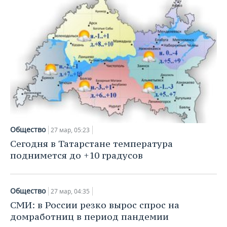
НЕФТЕХИМИЯ
РОЗНИЧНАЯ ТОРГОВЛЯ
НОВОСТИ ТЕХНОЛОГИЙ
МЕРОПРИЯТИЯ
НЕФТЬ
ТРАНСПОРТ
IT
НОВОСТИ МЕРОПРИЯТИЙ
СПОРТ
ОПК
УСЛУГИ
МЕДИА
ВЫЕЗДНАЯ РЕДАКЦИЯ
НОВОСТИ СПОРТА
ОБЩЕСТВО
ЭНЕРГЕТИКА
ТЕЛЕКОММУНИКАЦИИ
БИЗНЕС-БРАНЧИ
ФУТБОЛ
НОВОСТИ ОБЩЕСТВА
ФОТОГАЛЕРЕЯ
ONLINE-КОНФЕРЕНЦИИ
ХОККЕЙ
ВЛАСТЬ
СЮЖЕТЫ
Общество
27 мар, 05:23
ОТКРЫТАЯ ЛЕКЦИЯ
БАСКЕТБОЛ
ИНФРАСТРУКТУРА
СПРАВОЧНИК
Сегодня в Татарстане температура
поднимется до +10 градусов
ВОЛЕЙБОЛ
ИСТОРИЯ
СПИСОК ПЕРСОН
ПОЛНАЯ ВЕРСИЯ
КИБЕРСПОРТ
КУЛЬТУРА
СПИСОК КОМПАНИЙ
Общество
27 мар, 04:35
СМИ: в России резко вырос спрос на
ФИГУРНОЕ КАТАНИЕ
МЕДИЦИНА
домработниц в период пандемии