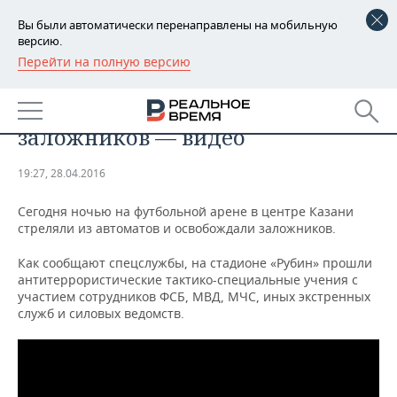
Вы были автоматически перенаправлены на мобильную
версию.
Перейти на полную версию
РЕГИОНЫ
​Силовики ночью на казанском
БАШКОРТОСТАН
НОВОСТИ
стадионе «Рубин» освободили
заложников — видео
ТАТАРСТАН
АНАЛИТИКА
19:27, 28.04.2016
УДМУРТИЯ
НОВОСТИ АНАЛИТИКИ
ЭКОНОМИКА
Сегодня ночью на футбольной арене в центре Казани
ДЕКЛАРАЦИИ О ДОХОДАХ
НОВОСТИ ЭКОНОМИКИ
ПРОМЫШЛЕННОСТЬ
стреляли из автоматов и освобождали заложников.
Как сообщают спецслужбы, на стадионе «Рубин» прошли
КОРОЛИ ГОСЗАКАЗА ПФО
ФИНАНСЫ
НОВОСТИ
НЕДВИЖИМОСТЬ
антитеррористические тактико-специальные учения с
ПРОМЫШЛЕННОСТИ
участием сотрудников ФСБ, МВД, МЧС, иных экстренных
ВУЗЫ ТАТАРСТАНА
БАНКИ
НОВОСТИ НЕДВИЖИМОСТИ
АВТО
служб и силовых ведомств.
АГРОПРОМ
КОМУ ПРИНАДЛЕЖАТ
БЮДЖЕТ
НОВОСТИ АВТО
БИЗНЕС
ТОРГОВЫЕ ЦЕНТРЫ
МАШИНОСТРОЕНИЕ
ТАТАРСТАНА
ИНВЕСТИЦИИ
НОВОСТИ БИЗНЕСА
ТЕХНОЛОГИИ