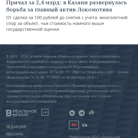
Причал за 2,4 млрд: в Казани развернулась
борьба за главный актив Локомотива
От сделки за 100 рублей до снятия с учета: многолетний
спор за объект, чья стоимость намного выше
государственной оценки
© 2015 - 2026 Сетевое издание «Реальное время» Зарегистрировано
Федеральной службой по надзору в сфере связи, информационных
технологий и массовых коммуникаций (Роскомнадзор) –
регистрационный номер ЭЛ № ФС 77 - 79627 от 18 декабря 2020 г. (ранее
свидетельство Эл № ФС 77-59331 от 18 сентября 2014 г.)
Использование материалов Реального Времени разрешено только с
предварительного согласия правообладателей, упоминание сайта и
прямая гиперссылка обязательны при частичном или полном
воспроизведении материалов.
18+
RU
EN
РЕДАКЦИЯ
РЕКЛАМА
Учредитель ООО «Реальное