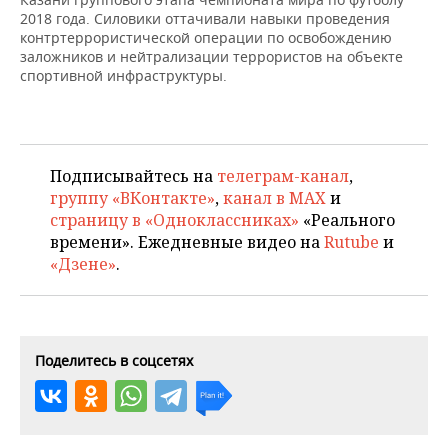
ВОДНЫЕ ВИДЫ СПОРТА
ОБРАЗОВАНИЕ
2018 года. Силовики оттачивали навыки проведения
контртеррористической операции по освобождению
ХОККЕЙ С МЯЧОМ
ПРОИСШЕСТВИЯ
заложников и нейтрализации террористов на объекте
спортивной инфраструктуры.
Подписывайтесь на
телеграм-канал
,
группу «ВКонтакте»
,
канал в MAX
и
страницу в «Одноклассниках»
«Реального
времени». Ежедневные видео на
Rutube
и
«Дзене»
.
Поделитесь в соцсетях