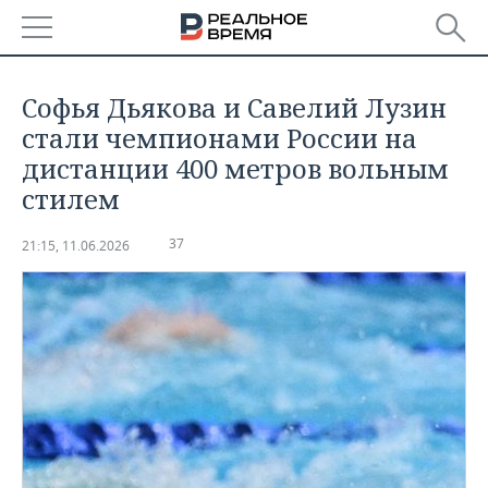
РЕГИОНЫ
Софья Дьякова и Савелий Лузин
БАШКОРТОСТАН
НОВОСТИ
стали чемпионами России на
дистанции 400 метров вольным
ТАТАРСТАН
АНАЛИТИКА
стилем
УДМУРТИЯ
НОВОСТИ АНАЛИТИКИ
ЭКОНОМИКА
37
21:15, 11.06.2026
ДЕКЛАРАЦИИ О ДОХОДАХ
НОВОСТИ ЭКОНОМИКИ
ПРОМЫШЛЕННОСТЬ
КОРОЛИ ГОСЗАКАЗА ПФО
ФИНАНСЫ
НОВОСТИ
НЕДВИЖИМОСТЬ
ПРОМЫШЛЕННОСТИ
ВУЗЫ ТАТАРСТАНА
БАНКИ
НОВОСТИ НЕДВИЖИМОСТИ
АВТО
АГРОПРОМ
КОМУ ПРИНАДЛЕЖАТ
БЮДЖЕТ
НОВОСТИ АВТО
БИЗНЕС
ТОРГОВЫЕ ЦЕНТРЫ
МАШИНОСТРОЕНИЕ
ТАТАРСТАНА
ИНВЕСТИЦИИ
НОВОСТИ БИЗНЕСА
ТЕХНОЛОГИИ