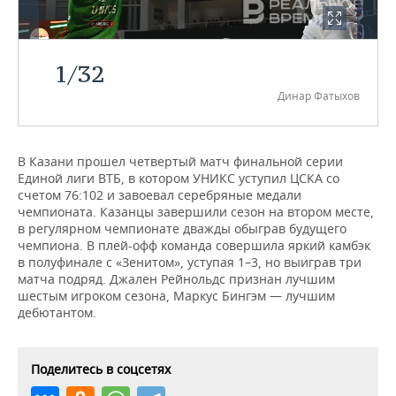
НЕФТЕХИМИЯ
РОЗНИЧНАЯ ТОРГОВЛЯ
НОВОСТИ ТЕХНОЛОГИЙ
МЕРОПРИЯТИЯ
НЕФТЬ
1
/
32
ТРАНСПОРТ
IT
НОВОСТИ МЕРОПРИЯТИЙ
СПОРТ
ОПК
Динар Фатыхов
УСЛУГИ
МЕДИА
ВЫЕЗДНАЯ РЕДАКЦИЯ
НОВОСТИ СПОРТА
ОБЩЕСТВО
ЭНЕРГЕТИКА
ТЕЛЕКОММУНИКАЦИИ
БИЗНЕС-БРАНЧИ
ФУТБОЛ
НОВОСТИ ОБЩЕСТВА
ФОТОГАЛЕРЕЯ
В Казани прошел четвертый матч финальной серии
Единой лиги ВТБ, в котором УНИКС уступил ЦСКА со
счетом 76:102 и завоевал серебряные медали
ONLINE-КОНФЕРЕНЦИИ
ХОККЕЙ
ВЛАСТЬ
СЮЖЕТЫ
чемпионата. Казанцы завершили сезон на втором месте,
в регулярном чемпионате дважды обыграв будущего
ОТКРЫТАЯ ЛЕКЦИЯ
БАСКЕТБОЛ
ИНФРАСТРУКТУРА
СПРАВОЧНИК
чемпиона. В плей-офф команда совершила яркий камбэк
в полуфинале с «Зенитом», уступая 1–3, но выиграв три
ВОЛЕЙБОЛ
ИСТОРИЯ
СПИСОК ПЕРСОН
ПОЛНАЯ ВЕРСИЯ
матча подряд. Джален Рейнольдс признан лучшим
шестым игроком сезона, Маркус Бингэм — лучшим
дебютантом.
КИБЕРСПОРТ
КУЛЬТУРА
СПИСОК КОМПАНИЙ
ФИГУРНОЕ КАТАНИЕ
МЕДИЦИНА
Поделитесь в соцсетях