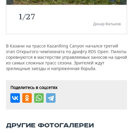
НЕФТЕХИМИЯ
РОЗНИЧНАЯ ТОРГОВЛЯ
НОВОСТИ ТЕХНОЛОГИЙ
МЕРОПРИЯТИЯ
1
/
27
НЕФТЬ
Динар Фатыхов
ТРАНСПОРТ
IT
НОВОСТИ МЕРОПРИЯТИЙ
СПОРТ
ОПК
УСЛУГИ
МЕДИА
ВЫЕЗДНАЯ РЕДАКЦИЯ
НОВОСТИ СПОРТА
ОБЩЕСТВО
ЭНЕРГЕТИКА
В Казани на трассе KazanRing Canyon начался третий
этап Открытого чемпионата по дрифту RDS Open. Пилоты
ТЕЛЕКОММУНИКАЦИИ
БИЗНЕС-БРАНЧИ
ФУТБОЛ
НОВОСТИ ОБЩЕСТВА
ФОТОГАЛЕРЕЯ
соревнуются в мастерстве управляемых заносов на одной
из самых сложных трасс сезона. Зрителей ждут
ONLINE-КОНФЕРЕНЦИИ
ХОККЕЙ
ВЛАСТЬ
СЮЖЕТЫ
зрелищные заезды и напряженная борьба.
ОТКРЫТАЯ ЛЕКЦИЯ
БАСКЕТБОЛ
ИНФРАСТРУКТУРА
СПРАВОЧНИК
Поделитесь в соцсетях
ВОЛЕЙБОЛ
ИСТОРИЯ
СПИСОК ПЕРСОН
ПОЛНАЯ ВЕРСИЯ
КИБЕРСПОРТ
КУЛЬТУРА
СПИСОК КОМПАНИЙ
ФИГУРНОЕ КАТАНИЕ
МЕДИЦИНА
ДРУГИЕ ФОТОГАЛЕРЕИ