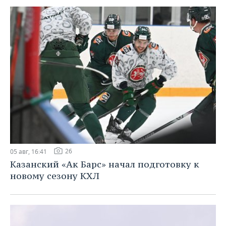
ВОДНЫЕ ВИДЫ СПОРТА
ОБРАЗОВАНИЕ
ХОККЕЙ С МЯЧОМ
ПРОИСШЕСТВИЯ
26
05 авг, 16:41
Казанский «Ак Барс» начал подготовку к
новому сезону КХЛ