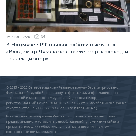
34
15 июл, 17:26
В Нацмузее РТ начала работу выставка
«Владимир Чумаков: архитектор, краевед и
коллекционер»
© 2015 - 2026 Сетевое издание «Реальное время» Зарегистрировано
Федеральной службой по надзору в сфере связи, информационных
технологий и массовых коммуникаций (Роскомнадзор) –
регистрационный номер ЭЛ № ФС 77 - 79627 от 18 декабря 2020 г. (ранее
свидетельство Эл № ФС 77-59331 от 18 сентября 2014 г.)
Использование материалов Реального Времени разрешено только с
предварительного согласия правообладателей, упоминание сайта и
прямая гиперссылка обязательны при частичном или полном
воспроизведении материалов.