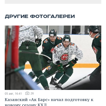
ВОДНЫЕ ВИДЫ СПОРТА
ОБРАЗОВАНИЕ
ХОККЕЙ С МЯЧОМ
ПРОИСШЕСТВИЯ
ДРУГИЕ ФОТОГАЛЕРЕИ
26
05 авг, 16:41
Казанский «Ак Барс» начал подготовку к
новому сезону КХЛ