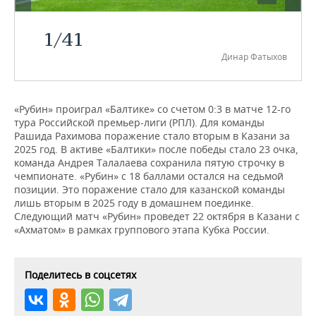
НЕФТЕХИМИЯ
РОЗНИЧНАЯ ТОРГОВЛЯ
НОВОСТИ ТЕХНОЛОГИЙ
МЕРОПРИЯТИЯ
1
/
41
НЕФТЬ
Динар Фатыхов
ТРАНСПОРТ
IT
НОВОСТИ МЕРОПРИЯТИЙ
СПОРТ
ОПК
УСЛУГИ
МЕДИА
ВЫЕЗДНАЯ РЕДАКЦИЯ
НОВОСТИ СПОРТА
ОБЩЕСТВО
ЭНЕРГЕТИКА
«Рубин» проиграл «Балтике» со счетом 0:3 в матче 12-го
тура Российской премьер-лиги (РПЛ). Для команды
ТЕЛЕКОММУНИКАЦИИ
БИЗНЕС-БРАНЧИ
ФУТБОЛ
НОВОСТИ ОБЩЕСТВА
ФОТОГАЛЕРЕЯ
Рашида Рахимова поражение стало вторым в Казани за
2025 год. В активе «Балтики» после победы стало 23 очка,
ONLINE-КОНФЕРЕНЦИИ
ХОККЕЙ
ВЛАСТЬ
СЮЖЕТЫ
команда Андрея Талалаева сохранила пятую строчку в
чемпионате. «Рубин» с 18 баллами остался на седьмой
ОТКРЫТАЯ ЛЕКЦИЯ
БАСКЕТБОЛ
ИНФРАСТРУКТУРА
СПРАВОЧНИК
позиции. Это поражение стало для казанской команды
лишь вторым в 2025 году в домашнем поединке.
Следующий матч «Рубин» проведет 22 октября в Казани с
ВОЛЕЙБОЛ
ИСТОРИЯ
СПИСОК ПЕРСОН
ПОЛНАЯ ВЕРСИЯ
«Ахматом» в рамках группового этапа Кубка России.
КИБЕРСПОРТ
КУЛЬТУРА
СПИСОК КОМПАНИЙ
Поделитесь в соцсетях
ФИГУРНОЕ КАТАНИЕ
МЕДИЦИНА