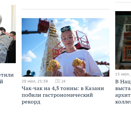
етили
15 июл,
В Нац
ой
20 июл, 21:38
24
выста
Чак-чак на 4,5 тонны: в Казани
архит
побили гастрономический
колле
рекорд