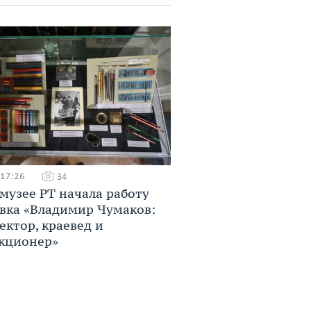
 17:26
34
музее РТ начала работу
вка «Владимир Чумаков:
ектор, краевед и
кционер»