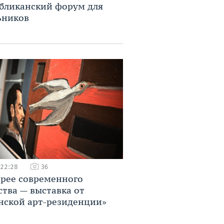
бликанский форум для
ьников
 22:28
36
ерее современного
ства — выставка от
нской арт-резиденции»