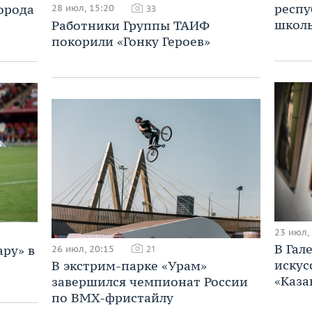
респу
орода
28 июл, 15:20
33
школ
Работники Группы ТАИФ
покорили «Гонку Героев»
23 июл,
В Гал
ару» в
26 июл, 20:15
21
искус
В экстрим-парке «Урам»
«Каза
завершился чемпионат России
по BMX-фристайлу