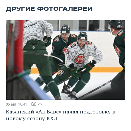
ВОДНЫЕ ВИДЫ СПОРТА
ОБРАЗОВАНИЕ
ДРУГИЕ ФОТОГАЛЕРЕИ
ХОККЕЙ С МЯЧОМ
ПРОИСШЕСТВИЯ
26
05 авг, 16:41
Казанский «Ак Барс» начал подготовку к
новому сезону КХЛ