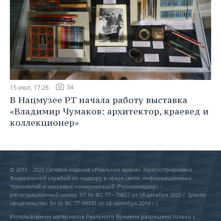
34
15 июл, 17:26
В Нацмузее РТ начала работу выставка
«Владимир Чумаков: архитектор, краевед и
коллекционер»
© 2015 - 2026 Сетевое издание «Реальное время» Зарегистрировано
Федеральной службой по надзору в сфере связи, информационных
технологий и массовых коммуникаций (Роскомнадзор) –
регистрационный номер ЭЛ № ФС 77 - 79627 от 18 декабря 2020 г. (ранее
свидетельство Эл № ФС 77-59331 от 18 сентября 2014 г.)
Использование материалов Реального Времени разрешено только с