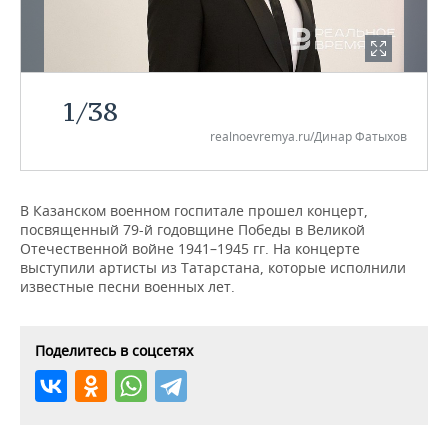
НЕФТЕХИМИЯ
РОЗНИЧНАЯ ТОРГОВЛЯ
НОВОСТИ ТЕХНОЛОГИЙ
МЕРОПРИЯТИЯ
НЕФТЬ
ТРАНСПОРТ
IT
НОВОСТИ МЕРОПРИЯТИЙ
СПОРТ
ОПК
1
/
38
УСЛУГИ
МЕДИА
ВЫЕЗДНАЯ РЕДАКЦИЯ
НОВОСТИ СПОРТА
ОБЩЕСТВО
realnoevremya.ru/Динар Фатыхов
ЭНЕРГЕТИКА
ТЕЛЕКОММУНИКАЦИИ
БИЗНЕС-БРАНЧИ
ФУТБОЛ
НОВОСТИ ОБЩЕСТВА
ФОТОГАЛЕРЕЯ
В Казанском военном госпитале прошел концерт,
ONLINE-КОНФЕРЕНЦИИ
ХОККЕЙ
ВЛАСТЬ
СЮЖЕТЫ
посвященный 79-й годовщине Победы в Великой
Отечественной войне 1941–1945 гг. На концерте
ОТКРЫТАЯ ЛЕКЦИЯ
БАСКЕТБОЛ
ИНФРАСТРУКТУРА
СПРАВОЧНИК
выступили артисты из Татарстана, которые исполнили
известные песни военных лет.
ВОЛЕЙБОЛ
ИСТОРИЯ
СПИСОК ПЕРСОН
ПОЛНАЯ ВЕРСИЯ
Поделитесь в соцсетях
КИБЕРСПОРТ
КУЛЬТУРА
СПИСОК КОМПАНИЙ
ФИГУРНОЕ КАТАНИЕ
МЕДИЦИНА