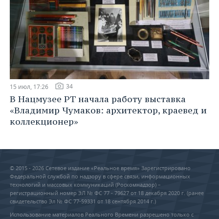
34
15 июл, 17:26
В Нацмузее РТ начала работу выставка
«Владимир Чумаков: архитектор, краевед и
коллекционер»
© 2015 - 2026 Сетевое издание «Реальное время» Зарегистрировано
Федеральной службой по надзору в сфере связи, информационных
технологий и массовых коммуникаций (Роскомнадзор) –
регистрационный номер ЭЛ № ФС 77 - 79627 от 18 декабря 2020 г. (ранее
свидетельство Эл № ФС 77-59331 от 18 сентября 2014 г.)
Использование материалов Реального Времени разрешено только с