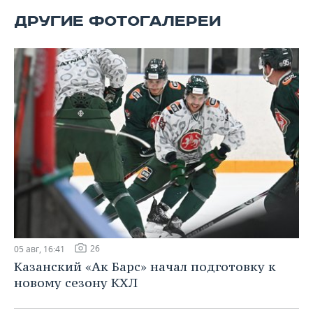
ВОДНЫЕ ВИДЫ СПОРТА
ОБРАЗОВАНИЕ
ДРУГИЕ ФОТОГАЛЕРЕИ
ХОККЕЙ С МЯЧОМ
ПРОИСШЕСТВИЯ
26
05 авг, 16:41
Казанский «Ак Барс» начал подготовку к
новому сезону КХЛ