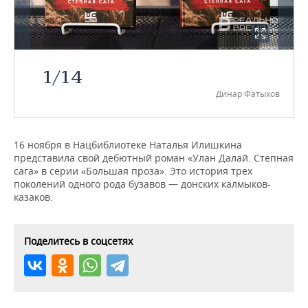
НЕФТЕХИМИЯ
РОЗНИЧНАЯ ТОРГОВЛЯ
НОВОСТИ ТЕХНОЛОГИЙ
МЕРОПРИЯТИЯ
НЕФТЬ
ТРАНСПОРТ
IT
НОВОСТИ МЕРОПРИЯТИЙ
СПОРТ
ОПК
1
/
14
УСЛУГИ
МЕДИА
ВЫЕЗДНАЯ РЕДАКЦИЯ
НОВОСТИ СПОРТА
ОБЩЕСТВО
Динар Фатыхов
ЭНЕРГЕТИКА
ТЕЛЕКОММУНИКАЦИИ
БИЗНЕС-БРАНЧИ
ФУТБОЛ
НОВОСТИ ОБЩЕСТВА
ФОТОГАЛЕРЕЯ
16 ноября в Нацбиблиотеке Наталья Илишкина
ONLINE-КОНФЕРЕНЦИИ
ХОККЕЙ
ВЛАСТЬ
СЮЖЕТЫ
представила свой дебютный роман «Улан Далай. Степная
сага» в серии «Большая проза». Это история трех
ОТКРЫТАЯ ЛЕКЦИЯ
БАСКЕТБОЛ
ИНФРАСТРУКТУРА
СПРАВОЧНИК
поколений одного рода бузавов — донских калмыков-
казаков.
ВОЛЕЙБОЛ
ИСТОРИЯ
СПИСОК ПЕРСОН
ПОЛНАЯ ВЕРСИЯ
Поделитесь в соцсетях
КИБЕРСПОРТ
КУЛЬТУРА
СПИСОК КОМПАНИЙ
ФИГУРНОЕ КАТАНИЕ
МЕДИЦИНА