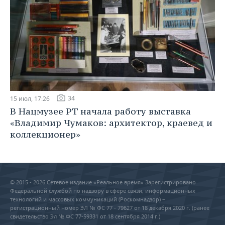
34
15 июл, 17:26
В Нацмузее РТ начала работу выставка
«Владимир Чумаков: архитектор, краевед и
коллекционер»
© 2015 - 2026 Сетевое издание «Реальное время» Зарегистрировано
Федеральной службой по надзору в сфере связи, информационных
технологий и массовых коммуникаций (Роскомнадзор) –
регистрационный номер ЭЛ № ФС 77 - 79627 от 18 декабря 2020 г. (ранее
свидетельство Эл № ФС 77-59331 от 18 сентября 2014 г.)