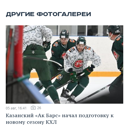
ВОДНЫЕ ВИДЫ СПОРТА
ОБРАЗОВАНИЕ
ДРУГИЕ ФОТОГАЛЕРЕИ
ХОККЕЙ С МЯЧОМ
ПРОИСШЕСТВИЯ
26
05 авг, 16:41
Казанский «Ак Барс» начал подготовку к
новому сезону КХЛ