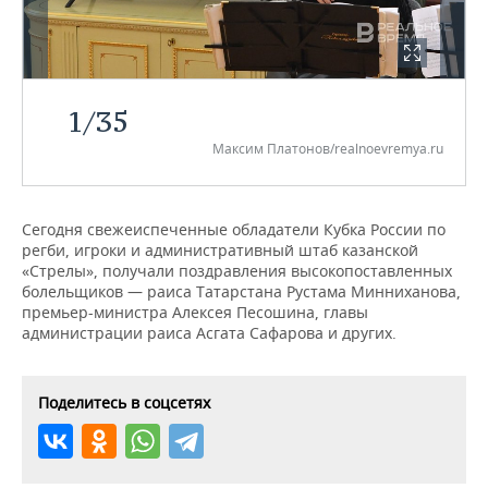
НЕФТЕХИМИЯ
РОЗНИЧНАЯ ТОРГОВЛЯ
НОВОСТИ ТЕХНОЛОГИЙ
МЕРОПРИЯТИЯ
НЕФТЬ
ТРАНСПОРТ
IT
НОВОСТИ МЕРОПРИЯТИЙ
СПОРТ
ОПК
1
/
35
УСЛУГИ
МЕДИА
ВЫЕЗДНАЯ РЕДАКЦИЯ
НОВОСТИ СПОРТА
ОБЩЕСТВО
Максим Платонов/realnoevremya.ru
ЭНЕРГЕТИКА
ТЕЛЕКОММУНИКАЦИИ
БИЗНЕС-БРАНЧИ
ФУТБОЛ
НОВОСТИ ОБЩЕСТВА
ФОТОГАЛЕРЕЯ
Сегодня свежеиспеченные обладатели Кубка России по
ONLINE-КОНФЕРЕНЦИИ
ХОККЕЙ
ВЛАСТЬ
СЮЖЕТЫ
регби, игроки и административный штаб казанской
«Стрелы», получали поздравления высокопоставленных
ОТКРЫТАЯ ЛЕКЦИЯ
БАСКЕТБОЛ
ИНФРАСТРУКТУРА
СПРАВОЧНИК
болельщиков — раиса Татарстана Рустама Минниханова,
премьер-министра Алексея Песошина, главы
администрации раиса Асгата Сафарова и других.
ВОЛЕЙБОЛ
ИСТОРИЯ
СПИСОК ПЕРСОН
ПОЛНАЯ ВЕРСИЯ
КИБЕРСПОРТ
КУЛЬТУРА
СПИСОК КОМПАНИЙ
Поделитесь в соцсетях
ФИГУРНОЕ КАТАНИЕ
МЕДИЦИНА