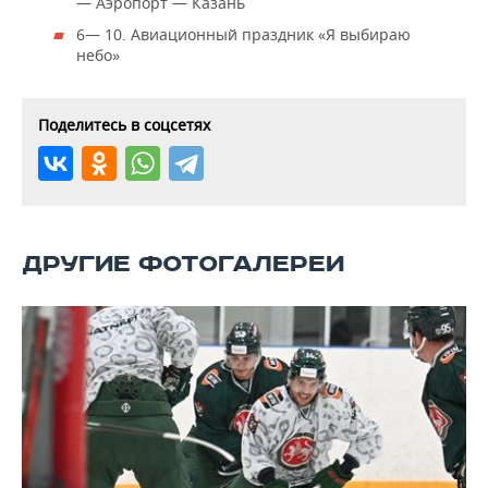
ВОДНЫЕ ВИДЫ СПОРТА
ОБРАЗОВАНИЕ
— Аэропорт — Казань
6— 10. Авиационный праздник «Я выбираю
ХОККЕЙ С МЯЧОМ
ПРОИСШЕСТВИЯ
небо»
Поделитесь в соцсетях
ДРУГИЕ ФОТОГАЛЕРЕИ