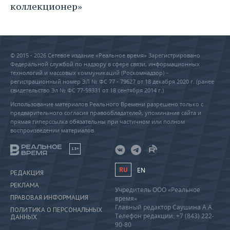
коллекционер»
© 2015 - 2026 Сетевое издание «Реальное время» Зарегистрировано
Федеральной службой по надзору в сфере связи, информационных
технологий и массовых коммуникаций (Роскомнадзор) –
регистрационный номер ЭЛ № ФС 77 - 79627 от 18 декабря 2020 г. (ранее
свидетельство Эл № ФС 77-59331 от 18 сентября 2014 г.)
Использование материалов Реального Времени разрешено только с
предварительного согласия правообладателей, упоминание сайта и
прямая гиперссылка обязательны при частичном или полном
воспроизведении материалов.
18+
RU
EN
РЕДАКЦИЯ
РЕКЛАМА
Учредитель ООО «Реальное
ПРАВОВАЯ ИНФОРМАЦИЯ
время»
Главный редактор Саушина А.А.
ПОЛИТИКА О ПЕРСОНАЛЬНЫХ
Телефон редакции: +7 (843) 222-
ДАННЫХ
90-80