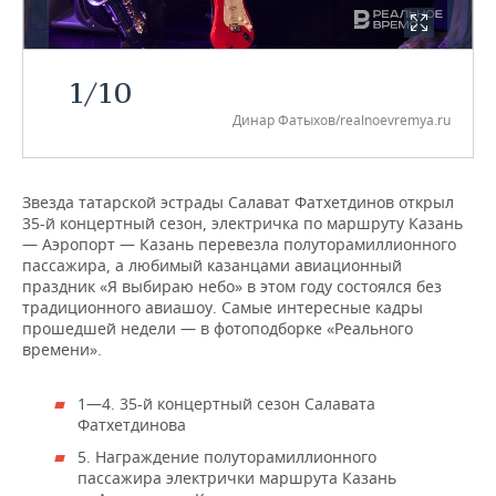
НЕФТЕХИМИЯ
РОЗНИЧНАЯ ТОРГОВЛЯ
НОВОСТИ ТЕХНОЛОГИЙ
МЕРОПРИЯТИЯ
НЕФТЬ
1
/
10
ТРАНСПОРТ
IT
НОВОСТИ МЕРОПРИЯТИЙ
СПОРТ
ОПК
Динар Фатыхов/realnoevremya.ru
УСЛУГИ
МЕДИА
ВЫЕЗДНАЯ РЕДАКЦИЯ
НОВОСТИ СПОРТА
ОБЩЕСТВО
ЭНЕРГЕТИКА
ТЕЛЕКОММУНИКАЦИИ
БИЗНЕС-БРАНЧИ
ФУТБОЛ
НОВОСТИ ОБЩЕСТВА
ФОТОГАЛЕРЕЯ
Звезда татарской эстрады Салават Фатхетдинов открыл
35-й концертный сезон, электричка по маршруту Казань
— Аэропорт — Казань перевезла полуторамиллионного
ONLINE-КОНФЕРЕНЦИИ
ХОККЕЙ
ВЛАСТЬ
СЮЖЕТЫ
пассажира, а любимый казанцами авиационный
праздник «Я выбираю небо» в этом году состоялся без
ОТКРЫТАЯ ЛЕКЦИЯ
БАСКЕТБОЛ
ИНФРАСТРУКТУРА
СПРАВОЧНИК
традиционного авиашоу. Самые интересные кадры
прошедшей недели — в фотоподборке «Реального
ВОЛЕЙБОЛ
ИСТОРИЯ
СПИСОК ПЕРСОН
ПОЛНАЯ ВЕРСИЯ
времени».
КИБЕРСПОРТ
КУЛЬТУРА
СПИСОК КОМПАНИЙ
1—4. 35-й концертный сезон Салавата
Фатхетдинова
ФИГУРНОЕ КАТАНИЕ
МЕДИЦИНА
5. Награждение полуторамиллионного
пассажира электрички маршрута Казань