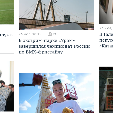
23 июл,
В Гал
ару» в
26 июл, 20:15
21
искус
В экстрим-парке «Урам»
«Каза
завершился чемпионат России
по BMX-фристайлу