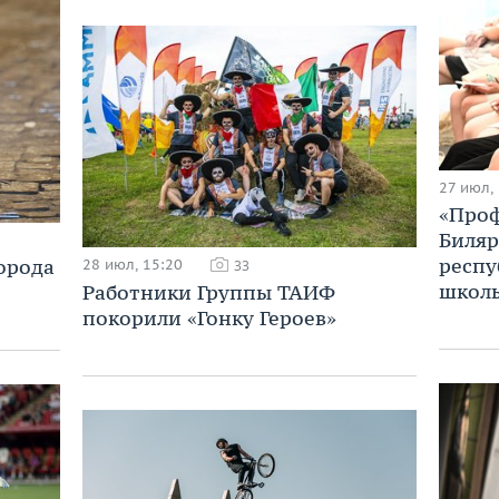
27 июл,
«Проф
Биляр
респу
орода
28 июл, 15:20
33
школ
Работники Группы ТАИФ
покорили «Гонку Героев»