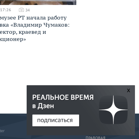
 17:26
34
музее РТ начала работу
вка «Владимир Чумаков:
ектор, краевед и
кционер»
x
РЕДАКЦИЯ
ter
РЕКЛАМА
ПРАВОВАЯ