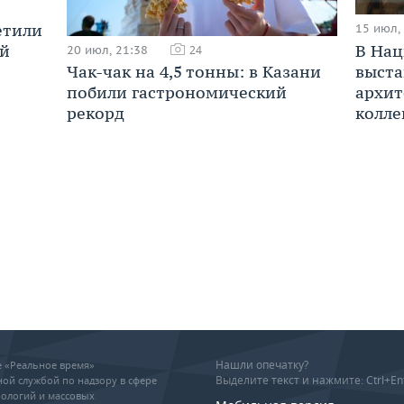
етили
15 июл,
В Нац
ой
20 июл, 21:38
24
выста
Чак-чак на 4,5 тонны: в Казани
архит
побили гастрономический
колле
рекорд
Нашли опечатку?
ие «Реальное время»
Выделите текст и нажмите: Ctrl+En
ой службой по надзору в сфере
ологий и массовых