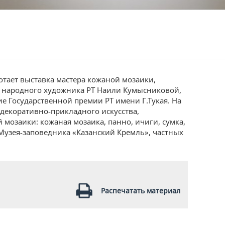
отает выставка мастера кожаной мозаики,
 и народного художника РТ Наили Кумысниковой,
ие Государственной премии РТ имени Г.Тукая. На
декоративно-прикладного искусства,
мозаики: кожаная мозаика, панно, ичиги, сумка,
Музея-заповедника «Казанский Кремль», частных
Распечатать материал