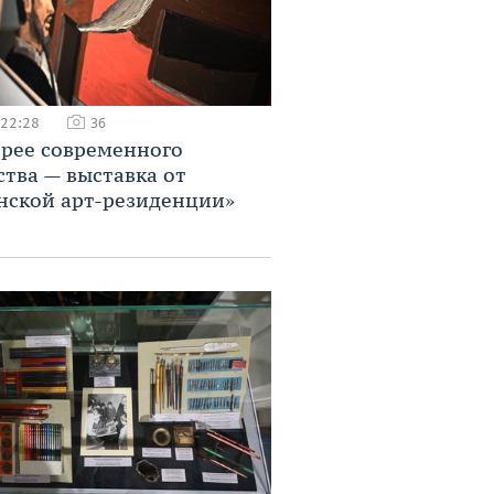
 22:28
36
ерее современного
ства — выставка от
нской арт-резиденции»