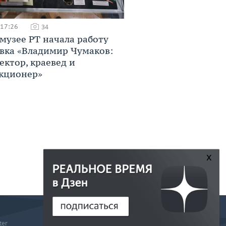
 17:26
34
музее РТ начала работу
вка «Владимир Чумаков:
ектор, краевед и
кционер»
x
РЕДАКЦИЯ
ter
РЕКЛАМА