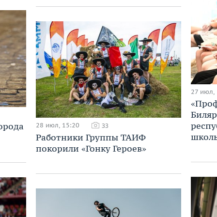
27 июл,
«Проф
Биляр
респу
орода
28 июл, 15:20
33
школ
Работники Группы ТАИФ
покорили «Гонку Героев»