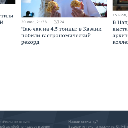
етили
15 июл,
В Нац
ой
20 июл, 21:38
24
выста
Чак-чак на 4,5 тонны: в Казани
архит
побили гастрономический
колле
рекорд
Нашли опечатку?
ие «Реальное время»
Выделите текст и нажмите: Ctrl+En
ой службой по надзору в сфере