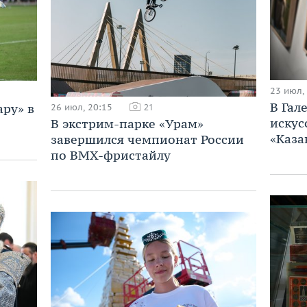
23 июл,
В Гал
ару» в
26 июл, 20:15
21
искус
В экстрим-парке «Урам»
«Каза
завершился чемпионат России
по BMX-фристайлу