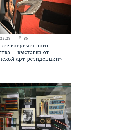
 22:28
36
ерее современного
ства — выставка от
нской арт-резиденции»