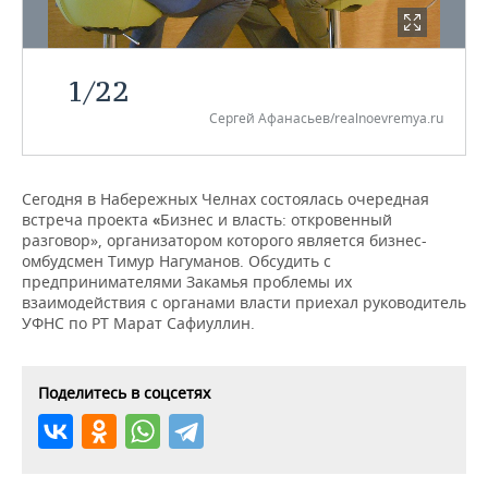
НЕФТЕХИМИЯ
РОЗНИЧНАЯ ТОРГОВЛЯ
НОВОСТИ ТЕХНОЛОГИЙ
МЕРОПРИЯТИЯ
НЕФТЬ
1
/
22
ТРАНСПОРТ
IT
НОВОСТИ МЕРОПРИЯТИЙ
СПОРТ
ОПК
Сергей Афанасьев/realnoevremya.ru
УСЛУГИ
МЕДИА
ВЫЕЗДНАЯ РЕДАКЦИЯ
НОВОСТИ СПОРТА
ОБЩЕСТВО
ЭНЕРГЕТИКА
ТЕЛЕКОММУНИКАЦИИ
БИЗНЕС-БРАНЧИ
ФУТБОЛ
НОВОСТИ ОБЩЕСТВА
ФОТОГАЛЕРЕЯ
Сегодня в Набережных Челнах состоялась очередная
встреча проекта
Бизнес и власть: откровенный
«
разговор», организатором которого является бизнес-
ONLINE-КОНФЕРЕНЦИИ
ХОККЕЙ
ВЛАСТЬ
СЮЖЕТЫ
омбудсмен Тимур Нагуманов. Обсудить с
предпринимателями Закамья проблемы их
ОТКРЫТАЯ ЛЕКЦИЯ
БАСКЕТБОЛ
ИНФРАСТРУКТУРА
СПРАВОЧНИК
взаимодействия с органами власти приехал руководитель
УФНС по РТ Марат Сафиуллин.
ВОЛЕЙБОЛ
ИСТОРИЯ
СПИСОК ПЕРСОН
ПОЛНАЯ ВЕРСИЯ
КИБЕРСПОРТ
КУЛЬТУРА
СПИСОК КОМПАНИЙ
Поделитесь в соцсетях
ФИГУРНОЕ КАТАНИЕ
МЕДИЦИНА