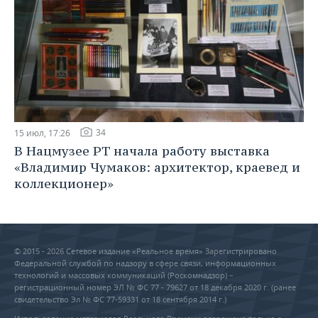
34
15 июл, 17:26
В Нацмузее РТ начала работу выставка
«Владимир Чумаков: архитектор, краевед и
коллекционер»
© 2015 - 2026 Сетевое издание «Реальное время» Зарегистрировано
Федеральной службой по надзору в сфере связи, информационных
технологий и массовых коммуникаций (Роскомнадзор) –
регистрационный номер ЭЛ № ФС 77 - 79627 от 18 декабря 2020 г. (ранее
свидетельство Эл № ФС 77-59331 от 18 сентября 2014 г.)