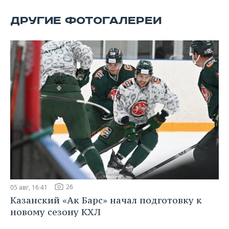
ВОДНЫЕ ВИДЫ СПОРТА
ОБРАЗОВАНИЕ
ДРУГИЕ ФОТОГАЛЕРЕИ
ХОККЕЙ С МЯЧОМ
ПРОИСШЕСТВИЯ
26
05 авг, 16:41
Казанский «Ак Барс» начал подготовку к
новому сезону КХЛ